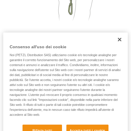
2. Una sola persona per segmento di cavo
Consenso all'uso dei cookie
Noi (PETZL Distribution SAS) utilizziamo cookie e/o tecnologie analoghe per
garantire il corretto funzionamento del Sito web, per personalizzare i nostri
contenuti e annunci e analizzare il traffico. Condividiamo, inoltre, informazioni
sulla navigazione dell’utente sul Sito web con i nostri partner di servizi di analisi
dei dati, pubblicitari e di social media al fine di personalizzare le nostre
pubblicità. Se l’utente accetta, i nostri cookie e/o tecnologie analoghe saranno
attivi solo sul Sito web e non seguiranno l’utente su altri siti. I cookie e/o
tecnologie analoghe dei nostri partner seguiranno l’utente durante la
navigazione. L’utente può revocare il proprio consenso in qualsiasi momento
facendo clic sul link “Impostazioni cookie”, disponibile nella parte inferiore del
Sito web. Il rifiuto di tutti o parte di tali cookie potrebbe compromettere
l’esperienza dell’utente, ma in nessun caso tale rifiuto impedirà all’utente di
accedere al Sito web.
Rifiuta tutti
Accetta tutti i cookie