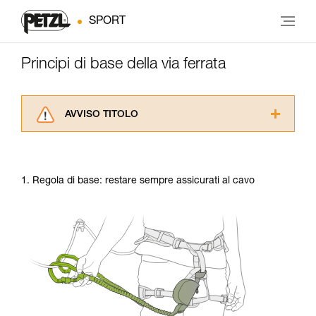
SPORT
Principi di base della via ferrata
AVVISO TITOLO
Leggere attentamente le istruzioni tecniche dei
prodotti utilizzati in questo consiglio prima di
consultarlo. Dovete aver compreso le
1. Regola di base: restare sempre assicurati al cavo
informazioni dell’istruzione tecnica per poter
capire queste ulteriori informazioni.
La padronanza di queste tecniche richiede una
formazione ed un addestramento specifico.
Verificate con un professionista la vostra
capacità di rifare la manovra, da soli, in piena
sicurezza, prima di riprodurla autonomamente.
Forniamo esempi di tecniche relative alla vostra
attività. Ne possono esistere altre che non
vengono qui descritte.