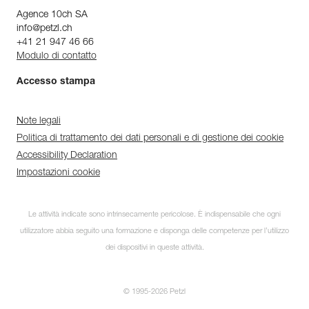
Agence 10ch SA
info@petzl.ch
+41 21 947 46 66
Modulo di contatto
Accesso stampa
Note legali
Politica di trattamento dei dati personali e di gestione dei cookie
Accessibility Declaration
Impostazioni cookie
Le attività indicate sono intrinsecamente pericolose. È indispensabile che ogni
utilizzatore abbia seguito una formazione e disponga delle competenze per l’utilizzo
dei dispositivi in queste attività.
© 1995-2026 Petzl