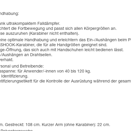
andhabung:
ank ultrakompaktem Falldämpfer.
htert die Fortbewegung und passt sich allen Körpergrößen an.
sse auszuruhen (Karabiner nicht enthalten).
ne optimale Handhabung und erleichtern das Ein-/Aushängen beim P
ASHOOK-Karabiner, die für alle Handgrößen geeignet sind.
ge-Öffnung, das sich auch mit Handschuhen leicht bedienen lässt.
n-/Aushängen an Drahtseilen.
verhakt.
ersonal und Betreibende:
tsspanne: für Anwender/-innen von 40 bis 120 kg.
Identifizierung.
entifizierungsetikett für die Kontrolle der Ausrüstung während der ges
 Gestreckt: 108 cm. Kurzer Arm (ohne Karabiner): 22 cm.