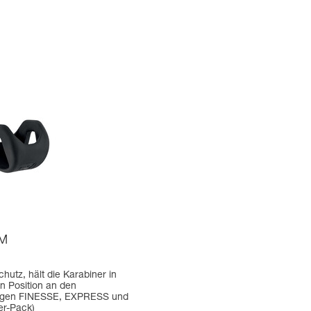
 M
hutz, hält die Karabiner in
en Position an den
ngen FINESSE, EXPRESS und
r-Pack)