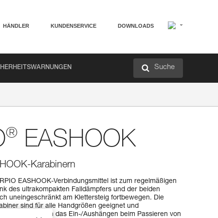
HÄNDLER
KUNDENSERVICE
DOWNLOADS
Suche
CHERHEITSWARNUNGEN
®
O
EASHOOK
ASHOOK-Karabinern
RPIO EASHOOK-Verbindungsmittel ist zum regelmäßigen
ank des ultrakompakten Falldämpfers und der beiden
ch uneingeschränkt am Klettersteig fortbewegen. Die
ner sind für alle Handgrößen geeignet und
iffigkeit, um Ihnen das Ein-/Aushängen beim Passieren von