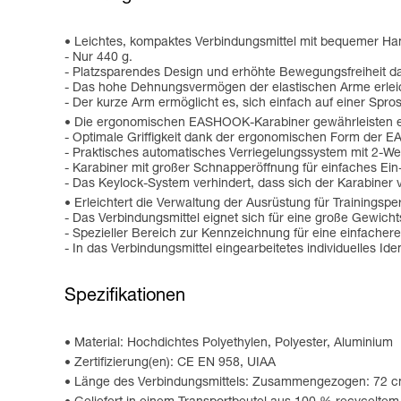
Leichtes, kompaktes Verbindungsmittel mit bequemer H
- Nur 440 g.
- Platzsparendes Design und erhöhte Bewegungsfreiheit d
- Das hohe Dehnungsvermögen der elastischen Arme erleic
- Der kurze Arm ermöglicht es, sich einfach auf einer Spro
Die ergonomischen EASHOOK-Karabiner gewährleisten ei
- Optimale Griffigkeit dank der ergonomischen Form der E
- Praktisches automatisches Verriegelungssystem mit 2-We
- Karabiner mit großer Schnapperöffnung für einfaches Ei
- Das Keylock-System verhindert, dass sich der Karabiner 
Erleichtert die Verwaltung der Ausrüstung für Trainingsp
- Das Verbindungsmittel eignet sich für eine große Gewich
- Spezieller Bereich zur Kennzeichnung für eine einfachere 
- In das Verbindungsmittel eingearbeitetes individuelles Id
Spezifikationen
Material: Hochdichtes Polyethylen, Polyester, Aluminium
Zertifizierung(en): CE EN 958, UIAA
Länge des Verbindungsmittels: Zusammengezogen: 72 cm.