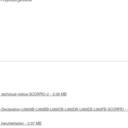
m Polyestergewebe
: technical-notice-SCORPIO-2 - 3.08 MB
UE-Declaration-L060AB-L060BB-L060CB-L060DB-L060EB-L060FB-SCORPIO -
herunterladen - 2.07 MB