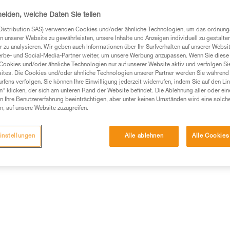
Zwischensicherungen zu erleich
ausgestattet, an den ein Karabi
heiden, welche Daten Sie teilen
Weiterlesen
Distribution SAS) verwenden Cookies und/oder ähnliche Technologien, um das ordnu
n unserer Website zu gewährleisten, unsere Inhalte und Anzeigen individuell zu gestalte
 zu analysieren. Wir geben auch Informationen über Ihr Surfverhalten auf unserer Websi
Einen Händler finden
erbe- und Social-Media-Partner weiter, um unsere Werbung anzupassen. Wenn Sie diese 
Cookies und/oder ähnliche Technologien nur auf unserer Website aktiv und verfolgen Sie
ites. Die Cookies und/oder ähnliche Technologien unserer Partner werden Sie während 
fens verfolgen. Sie können Ihre Einwilligung jederzeit widerrufen, indem Sie auf den Li
n“ klicken, der sich am unteren Rand der Website befindet. Die Ablehnung aller oder ein
 Ihre Benutzererfahrung beeinträchtigen, aber unter keinen Umständen wird eine solch
n, auf unsere Website zuzugreifen.
instellungen
Alle ablehnen
Alle Cookies
Wartung
mationen
Weitere Produkte