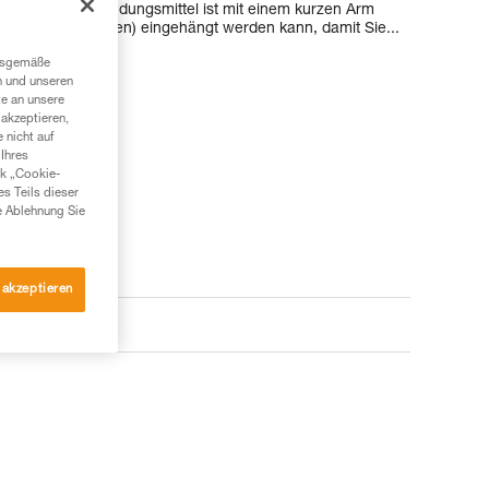
tern. Das Verbindungsmittel ist mit einem kurzen Arm
ner (nicht enthalten) eingehängt werden kann, damit Sie...
ngsgemäße
n und unseren
te an unsere
akzeptieren,
 nicht auf
Ihres
nk „Cookie-
es Teils dieser
e Ablehnung Sie
 akzeptieren