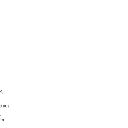
OK
nd aus
-
lm