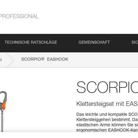
PROFESSIONAL
TECHNISCHE RATSCHLÄGE
GEMEINSCHAFT
SI
®
SCORPIO
EASHOOK
l
SCORPI
Klettersteigset mit E
Das leichte und kompakte SCO
Klettersteiggehen bestimmt. D
elastischen Arme können Sie si
ergonomischen EASHOOK-Karabi
gewährleisten eine optimale Gr