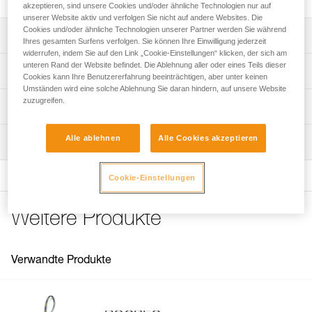
akzeptieren, sind unsere Cookies und/oder ähnliche Technologien nur auf
unserer Website aktiv und verfolgen Sie nicht auf andere Websites. Die
Cookies und/oder ähnliche Technologien unserer Partner werden Sie während
Leistungsverzeichnis
Ihres gesamten Surfens verfolgen. Sie können Ihre Einwilligung jederzeit
widerrufen, indem Sie auf den Link „Cookie-Einstellungen“ klicken, der sich am
Kompatibel mit dem Handbohrer ROCPEC (P26).
unteren Rand der Website befindet. Die Ablehnung aller oder eines Teils dieser
Technische Spezifikationen
Cookies kann Ihre Benutzererfahrung beeinträchtigen, aber unter keinen
Umständen wird eine solche Ablehnung Sie daran hindern, auf unsere Website
zuzugreifen.
Zugrundeliegende Spezifikationen
Technische Informationen
Referenz : P08100
Häufige Fragen
Alle ablehnen
Alle Cookies akzeptieren
Wartung
Garantie : 3 Jahre
Häufige Fragen
Verpackung : 1
See all technical content
Cookie-Einstellungen
Weitere Produkte
Verwandte Produkte