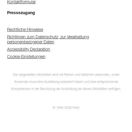
Kontaktformular
Pressezugang
Rechtliche Hinweise
Richtlinien zum Datenschutz, zur Verarbeitung
personenbezogener Daten
Accessibility Declaration
Cookie-Einstellungen
Die dargestellten Aktivitäten sind mit Risiken und Gefahren verbunden. Jeder
Anwender muss eine Ausbildung absolviert haben und über entsprechende
Kompetenzen in der Benutzung der Ausrüstung bei diesen Aktivitäten verfügen.
© 1995-2026 Petzl