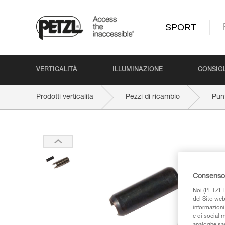
SPORT
VERTICALITÀ
ILLUMINAZIONE
CONSIGL
Prodotti verticalità
Pezzi di ricambio
Pun
Consenso 
Noi (PETZL D
del Sito web,
informazioni 
e di social m