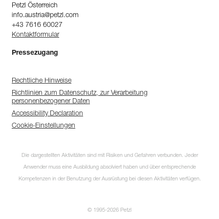
Petzl Österreich
info.austria@petzl.com
+43 7616 60027
Kontaktformular
Pressezugang
Rechtliche Hinweise
Richtlinien zum Datenschutz, zur Verarbeitung
personenbezogener Daten
Accessibility Declaration
Cookie-Einstellungen
Die dargestellten Aktivitäten sind mit Risiken und Gefahren verbunden. Jeder
Anwender muss eine Ausbildung absolviert haben und über entsprechende
Kompetenzen in der Benutzung der Ausrüstung bei diesen Aktivitäten verfügen.
© 1995-2026 Petzl