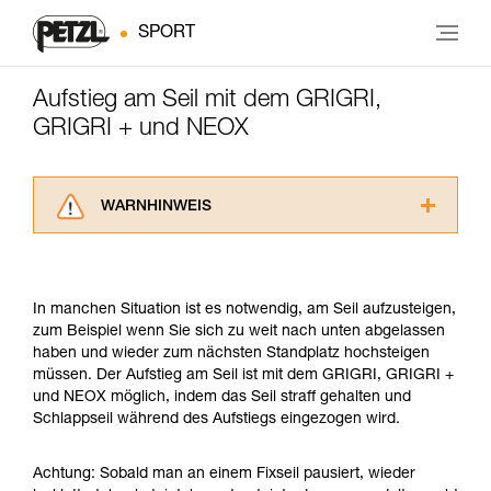
SPORT
Aufstieg am Seil mit dem GRIGRI,
GRIGRI + und NEOX
WARNHINWEIS
Lesen Sie die Gebrauchsanweisungen der
Produkte, um die es in diesem Tech Tipp geht,
aufmerksam durch, bevor Sie diesen zu Rate
In manchen Situation ist es notwendig, am Seil aufzusteigen,
ziehen. Um diese Zusatzinformationen
zum Beispiel wenn Sie sich zu weit nach unten abgelassen
verstehen zu können, müssen Sie zuerst die in
haben und wieder zum nächsten Standplatz hochsteigen
der Gebrauchsanweisung enthaltenen
müssen. Der Aufstieg am Seil ist mit dem GRIGRI, GRIGRI +
Informationen richtig verstanden haben.
und NEOX möglich, indem das Seil straff gehalten und
Die Beherrschung dieser Techniken setzt eine
Schlappseil während des Aufstiegs eingezogen wird.
entsprechende Ausbildung und ein spezielles
Training voraus. Prüfen Sie zusammen mit
einem Profi, ob Sie in der Lage sind, den
Achtung: Sobald man an einem Fixseil pausiert, wieder
Vorgang alleine sicher zu wiederholen, bevor