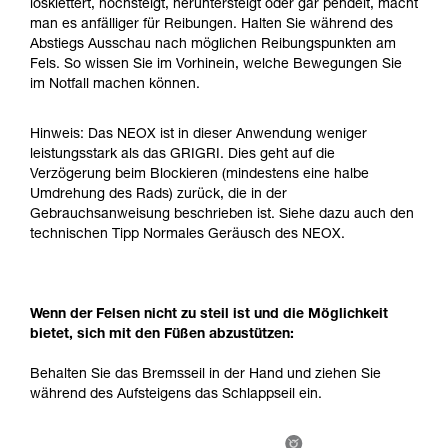
losklettert, hochsteigt, heruntersteigt oder gar pendelt, macht
Sie ihn eigenständig durchführen.
man es anfälliger für Reibungen. Halten Sie während des
Wir geben Beispiele für die mit Ihrer Aktivität
Abstiegs Ausschau nach möglichen Reibungspunkten am
verbundenen Techniken. Möglicherweise gibt es
Fels. So wissen Sie im Vorhinein, welche Bewegungen Sie
noch andere Techniken, die hier nicht
im Notfall machen können.
beschrieben werden.
Hinweis: Das NEOX ist in dieser Anwendung weniger
leistungsstark als das GRIGRI. Dies geht auf die
Verzögerung beim Blockieren (mindestens eine halbe
Umdrehung des Rads) zurück, die in der
Gebrauchsanweisung beschrieben ist. Siehe dazu auch den
technischen Tipp Normales Geräusch des NEOX.
Wenn der Felsen nicht zu steil ist und die Möglichkeit
bietet, sich mit den Füßen abzustützen:
Behalten Sie das Bremsseil in der Hand und ziehen Sie
während des Aufsteigens das Schlappseil ein.