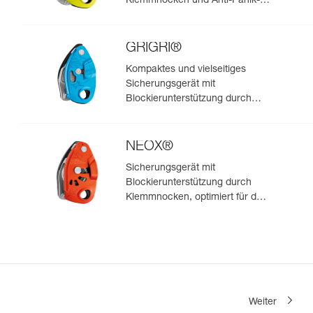
Klemmnocken und Anti-Panik-
Hebel, optimiert für das Toprope-
Klettern
GRIGRI®
Kompaktes und vielseitiges
Sicherungsgerät mit
Blockierunterstützung durch
Klemmnocken, zum Vorstiegs-
und Toprope-Klettern
NEOX®
Sicherungsgerät mit
Blockierunterstützung durch
Klemmnocken, optimiert für das
Klettern im Vorstieg
Weiter