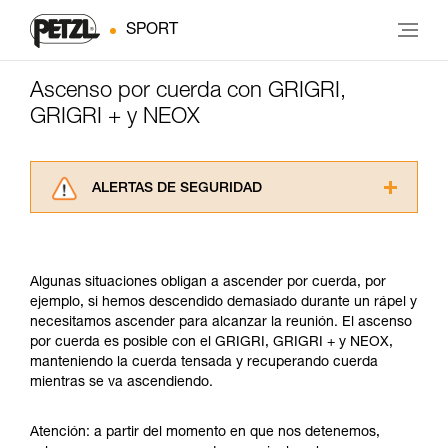
SPORT
Ascenso por cuerda con GRIGRI,
GRIGRI + y NEOX
ALERTAS DE SEGURIDAD
Lea atentamente las fichas técnicas de los
productos utilizados en este consejo antes de
consultarlo. Usted debe comprender la
Algunas situaciones obligan a ascender por cuerda, por
información de la ficha técnica para poder
ejemplo, si hemos descendido demasiado durante un rápel y
comprender este complemento informativo.
necesitamos ascender para alcanzar la reunión. El ascenso
Dominar estas técnicas requiere una formación
por cuerda es posible con el GRIGRI, GRIGRI + y NEOX,
y un entrenamiento específico. Confirme a
manteniendo la cuerda tensada y recuperando cuerda
través de un profesional su capacidad para
mientras se va ascendiendo.
ejecutar estas técnicas, solo y con total
seguridad, antes de ejecutarlas de forma
autónoma.
Atención: a partir del momento en que nos detenemos,
Damos ejemplos de técnicas relacionadas con