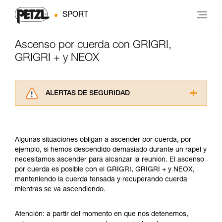
SPORT
Ascenso por cuerda con GRIGRI,
GRIGRI + y NEOX
ALERTAS DE SEGURIDAD
Lea atentamente las fichas técnicas de los
productos utilizados en este consejo antes de
consultarlo. Usted debe comprender la
Algunas situaciones obligan a ascender por cuerda, por
información de la ficha técnica para poder
ejemplo, si hemos descendido demasiado durante un rápel y
comprender este complemento informativo.
necesitamos ascender para alcanzar la reunión. El ascenso
Dominar estas técnicas requiere una formación
por cuerda es posible con el GRIGRI, GRIGRI + y NEOX,
y un entrenamiento específico. Confirme a
manteniendo la cuerda tensada y recuperando cuerda
través de un profesional su capacidad para
mientras se va ascendiendo.
ejecutar estas técnicas, solo y con total
seguridad, antes de ejecutarlas de forma
autónoma.
Atención: a partir del momento en que nos detenemos,
Damos ejemplos de técnicas relacionadas con