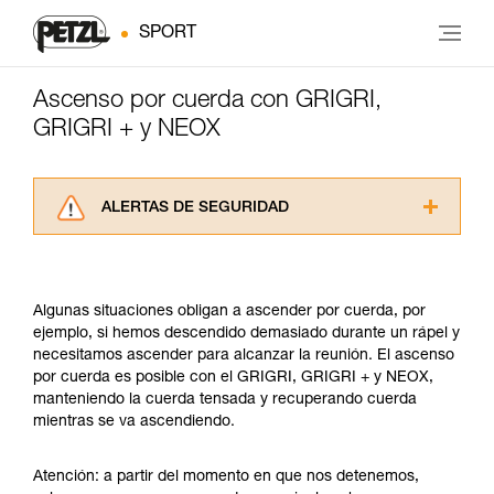
SPORT
Ascenso por cuerda con GRIGRI,
GRIGRI + y NEOX
ALERTAS DE SEGURIDAD
Lea atentamente las fichas técnicas de los
productos utilizados en este consejo antes de
consultarlo. Usted debe comprender la
Algunas situaciones obligan a ascender por cuerda, por
información de la ficha técnica para poder
ejemplo, si hemos descendido demasiado durante un rápel y
comprender este complemento informativo.
necesitamos ascender para alcanzar la reunión. El ascenso
Dominar estas técnicas requiere una formación
por cuerda es posible con el GRIGRI, GRIGRI + y NEOX,
y un entrenamiento específico. Confirme a
manteniendo la cuerda tensada y recuperando cuerda
través de un profesional su capacidad para
mientras se va ascendiendo.
ejecutar estas técnicas, solo y con total
seguridad, antes de ejecutarlas de forma
autónoma.
Atención: a partir del momento en que nos detenemos,
Damos ejemplos de técnicas relacionadas con