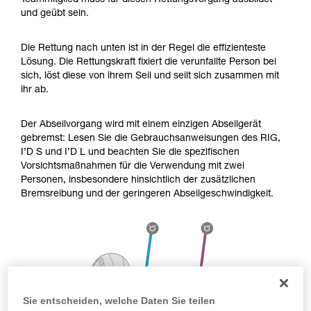
Teammitglied muss für diesen Rettungsvorgang ausbildet
Die Beherrschung dieser Techniken setzt eine
und geübt sein.
entsprechende Ausbildung und ein spezielles
Training voraus. Prüfen Sie zusammen mit
einem Profi, ob Sie in der Lage sind, den
Die Rettung nach unten ist in der Regel die effizienteste
Vorgang alleine sicher zu wiederholen, bevor
Lösung. Die Rettungskraft fixiert die verunfallte Person bei
Sie ihn eigenständig durchführen.
sich, löst diese von ihrem Seil und seilt sich zusammen mit
Wir geben Beispiele für die mit Ihrer Aktivität
ihr ab.
verbundenen Techniken. Möglicherweise gibt es
noch andere Techniken, die hier nicht
Der Abseilvorgang wird mit einem einzigen Abseilgerät
beschrieben werden.
gebremst: Lesen Sie die Gebrauchsanweisungen des RIG,
I’D S und I’D L und beachten Sie die spezifischen
Vorsichtsmaßnahmen für die Verwendung mit zwei
Personen, insbesondere hinsichtlich der zusätzlichen
Bremsreibung und der geringeren Abseilgeschwindigkeit.
Sie entscheiden, welche Daten Sie teilen