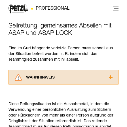
PROFESSIONAL
Seilrettung: gemeinsames Abseilen mit
ASAP und ASAP LOCK
Eine im Gurt hängende verletzte Person muss schnell aus
der Situation befreit werden, z. B. indem sich das
Teammitglied zusammen mit ihr abseilt.
WARNHINWEIS
Lesen Sie die Gebrauchsanweisungen der
Produkte, um die es in diesem Tech Tipp geht,
aufmerksam durch, bevor Sie diesen zu Rate
Diese Rettungssituation ist ein Ausnahmefall, in dem die
ziehen. Um diese Zusatzinformationen
Verwendung einer persönlichen Ausrüstung zum Sichern
verstehen zu können, müssen Sie zuerst die in
oder Rücksichern von mehr als einer Person aufgrund der
der Gebrauchsanweisung enthaltenen
Dringlichkeit der Situation erforderlich ist. Das rettende
Informationen richtig verstanden haben.