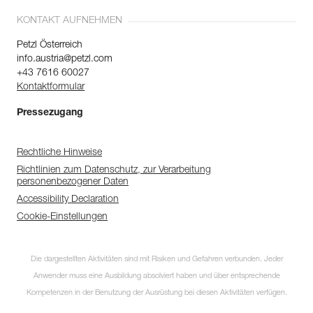
KONTAKT AUFNEHMEN
Petzl Österreich
info.austria@petzl.com
+43 7616 60027
Kontaktformular
Pressezugang
Rechtliche Hinweise
Richtlinien zum Datenschutz, zur Verarbeitung
personenbezogener Daten
Accessibility Declaration
Cookie-Einstellungen
Die dargestellten Aktivitäten sind mit Risiken und Gefahren verbunden. Jeder
Anwender muss eine Ausbildung absolviert haben und über entsprechende
Kompetenzen in der Benutzung der Ausrüstung bei diesen Aktivitäten verfügen.