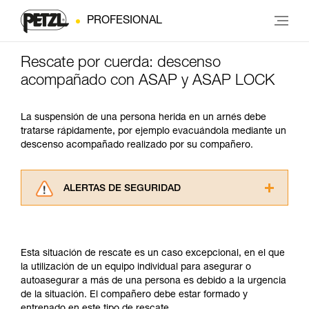
PROFESIONAL
Rescate por cuerda: descenso
acompañado con ASAP y ASAP LOCK
La suspensión de una persona herida en un arnés debe
tratarse rápidamente, por ejemplo evacuándola mediante un
descenso acompañado realizado por su compañero.
ALERTAS DE SEGURIDAD
Lea atentamente las fichas técnicas de los
productos utilizados en este consejo antes de
consultarlo. Usted debe comprender la
Esta situación de rescate es un caso excepcional, en el que
información de la ficha técnica para poder
la utilización de un equipo individual para asegurar o
comprender este complemento informativo.
autoasegurar a más de una persona es debido a la urgencia
Dominar estas técnicas requiere una formación
de la situación. El compañero debe estar formado y
y un entrenamiento específico. Confirme a