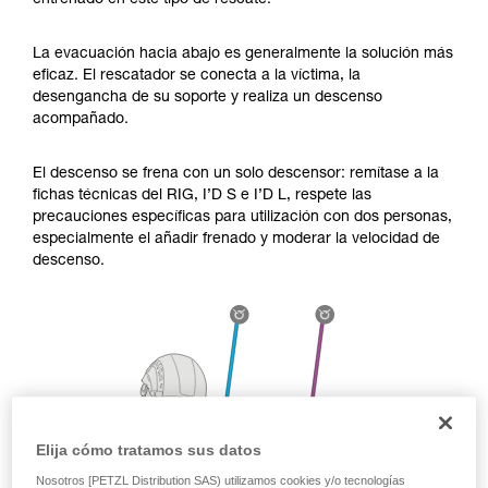
entrenado en este tipo de rescate.
través de un profesional su capacidad para
ejecutar estas técnicas, solo y con total
seguridad, antes de ejecutarlas de forma
La evacuación hacia abajo es generalmente la solución más
autónoma.
eficaz. El rescatador se conecta a la víctima, la
Damos ejemplos de técnicas relacionadas con
desengancha de su soporte y realiza un descenso
su actividad. Pueden existir otras que no
acompañado.
describimos aquí.
El descenso se frena con un solo descensor: remítase a la
fichas técnicas del RIG, I’D S e I’D L, respete las
precauciones específicas para utilización con dos personas,
especialmente el añadir frenado y moderar la velocidad de
descenso.
Elija cómo tratamos sus datos
Nosotros [PETZL Distribution SAS) utilizamos cookies y/o tecnologías