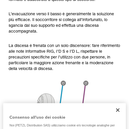
formato e addestrato a questo tipo di soccorso.
Verificate con un professionista la vostra
capacità di rifare la manovra, da soli, in piena
sicurezza, prima di riprodurla autonomamente.
L’evacuazione verso il basso è generalmente la soluzione
Forniamo esempi di tecniche relative alla vostra
più efficace. Il soccorritore si collega all’infortunato, lo
attività. Ne possono esistere altre che non
sgancia dal suo supporto ed effettua una discesa
vengono qui descritte.
accompagnata.
La discesa è frenata con un solo discensore: fare riferimento
alle note informative RIG, I’D S e I’D L, rispettare le
precauzioni specifiche per l’utilizzo con due persone, in
particolare la maggiore azione frenante e la moderazione
della velocità di discesa.
Consenso all'uso dei cookie
Noi (PETZL Distribution SAS) utilizziamo cookie e/o tecnologie analoghe per