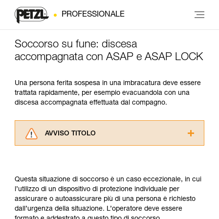
PROFESSIONALE
Soccorso su fune: discesa
accompagnata con ASAP e ASAP LOCK
Una persona ferita sospesa in una imbracatura deve essere
trattata rapidamente, per esempio evacuandola con una
discesa accompagnata effettuata dal compagno.
AVVISO TITOLO
Leggere attentamente le istruzioni tecniche dei
prodotti utilizzati in questo consiglio prima di
consultarlo. Dovete aver compreso le
Questa situazione di soccorso è un caso eccezionale, in cui
informazioni dell’istruzione tecnica per poter
l’utilizzo di un dispositivo di protezione individuale per
capire queste ulteriori informazioni.
assicurare o autoassicurare più di una persona è richiesto
La padronanza di queste tecniche richiede una
dall’urgenza della situazione. L’operatore deve essere
formazione ed un addestramento specifico.