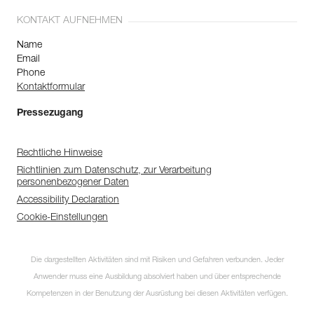
KONTAKT AUFNEHMEN
Name
Email
Phone
Kontaktformular
Pressezugang
Rechtliche Hinweise
Richtlinien zum Datenschutz, zur Verarbeitung
personenbezogener Daten
Accessibility Declaration
Cookie-Einstellungen
Die dargestellten Aktivitäten sind mit Risiken und Gefahren verbunden. Jeder
Anwender muss eine Ausbildung absolviert haben und über entsprechende
Kompetenzen in der Benutzung der Ausrüstung bei diesen Aktivitäten verfügen.