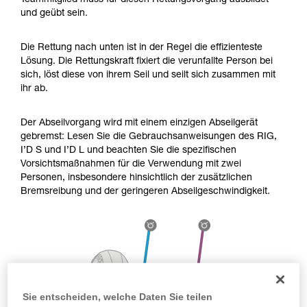
Teammitglied muss für diesen Rettungsvorgang ausbildet
Die Beherrschung dieser Techniken setzt eine
und geübt sein.
entsprechende Ausbildung und ein spezielles
Training voraus. Prüfen Sie zusammen mit
einem Profi, ob Sie in der Lage sind, den
Die Rettung nach unten ist in der Regel die effizienteste
Vorgang alleine sicher zu wiederholen, bevor
Lösung. Die Rettungskraft fixiert die verunfallte Person bei
Sie ihn eigenständig durchführen.
sich, löst diese von ihrem Seil und seilt sich zusammen mit
Wir geben Beispiele für die mit Ihrer Aktivität
ihr ab.
verbundenen Techniken. Möglicherweise gibt es
noch andere Techniken, die hier nicht
Der Abseilvorgang wird mit einem einzigen Abseilgerät
beschrieben werden.
gebremst: Lesen Sie die Gebrauchsanweisungen des RIG,
I’D S und I’D L und beachten Sie die spezifischen
Vorsichtsmaßnahmen für die Verwendung mit zwei
Personen, insbesondere hinsichtlich der zusätzlichen
Bremsreibung und der geringeren Abseilgeschwindigkeit.
Sie entscheiden, welche Daten Sie teilen