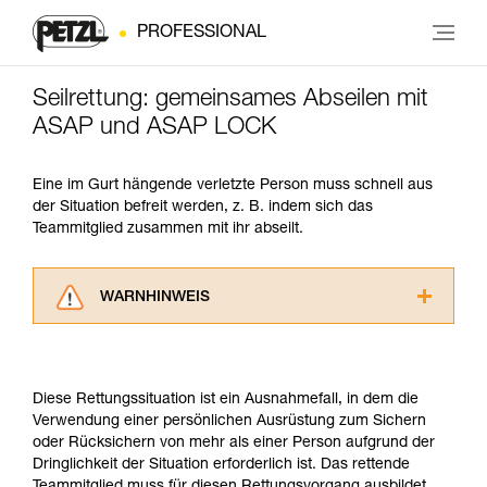
PROFESSIONAL
Seilrettung: gemeinsames Abseilen mit
ASAP und ASAP LOCK
Eine im Gurt hängende verletzte Person muss schnell aus
der Situation befreit werden, z. B. indem sich das
Teammitglied zusammen mit ihr abseilt.
WARNHINWEIS
Lesen Sie die Gebrauchsanweisungen der
Produkte, um die es in diesem Tech Tipp geht,
aufmerksam durch, bevor Sie diesen zu Rate
Diese Rettungssituation ist ein Ausnahmefall, in dem die
ziehen. Um diese Zusatzinformationen
Verwendung einer persönlichen Ausrüstung zum Sichern
verstehen zu können, müssen Sie zuerst die in
oder Rücksichern von mehr als einer Person aufgrund der
der Gebrauchsanweisung enthaltenen
Dringlichkeit der Situation erforderlich ist. Das rettende
Informationen richtig verstanden haben.