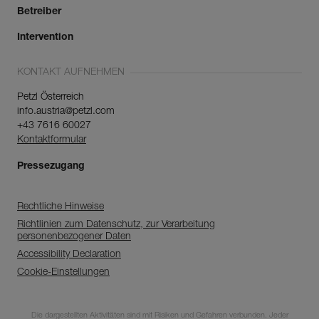
Betreiber
Intervention
KONTAKT AUFNEHMEN
Petzl Österreich
info.austria@petzl.com
+43 7616 60027
Kontaktformular
Pressezugang
Rechtliche Hinweise
Richtlinien zum Datenschutz, zur Verarbeitung
personenbezogener Daten
Accessibility Declaration
Cookie-Einstellungen
Entdecken Sie
ePPEcentre
Die dargestellten Aktivitäten sind mit Risiken und Gefahren verbunden. Jeder