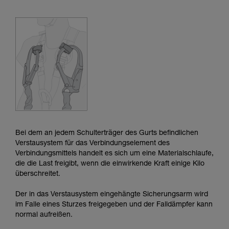
der Gebrauchsanweisung enthaltenen
Informationen richtig verstanden haben.
Die Beherrschung dieser Techniken setzt eine
entsprechende Ausbildung und ein spezielles
Training voraus. Prüfen Sie zusammen mit
einem Profi, ob Sie in der Lage sind, den
Vorgang alleine sicher zu wiederholen, bevor
Sie ihn eigenständig durchführen.
Wir geben Beispiele für die mit Ihrer Aktivität
verbundenen Techniken. Möglicherweise gibt es
noch andere Techniken, die hier nicht
beschrieben werden.
Bei dem an jedem Schulterträger des Gurts befindlichen
Verstausystem für das Verbindungselement des
Verbindungsmittels handelt es sich um eine Materialschlaufe,
die die Last freigibt, wenn die einwirkende Kraft einige Kilo
überschreitet.
Der in das Verstausystem eingehängte Sicherungsarm wird
im Falle eines Sturzes freigegeben und der Falldämpfer kann
normal aufreißen.