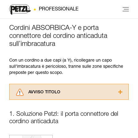
PROFESSIONALE
Cordini ABSORBICA-Y e porta
connettore del cordino anticaduta
sull’imbracatura
Con un cordino a due capi (a Y), ricollegare un capo
sull’imbracatura è pericoloso, tranne sulle zone specifiche
preposte per questo scopo.
AVVISO TITOLO
Leggere attentamente le istruzioni tecniche dei
prodotti utilizzati in questo consiglio prima di
1. Soluzione Petzl: il porta connettore del
consultarlo. Dovete aver compreso le
cordino anticaduta
informazioni dell’istruzione tecnica per poter
capire queste ulteriori informazioni.
La padronanza di queste tecniche richiede una