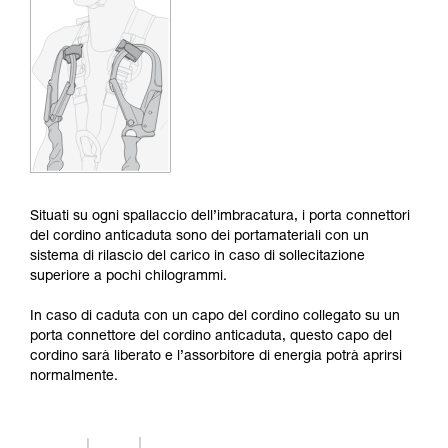
formazione ed un addestramento specifico.
Verificate con un professionista la vostra
capacità di rifare la manovra, da soli, in piena
sicurezza, prima di riprodurla autonomamente.
Forniamo esempi di tecniche relative alla vostra
attività. Ne possono esistere altre che non
vengono qui descritte.
Situati su ogni spallaccio dell’imbracatura, i porta connettori
del cordino anticaduta sono dei portamateriali con un
sistema di rilascio del carico in caso di sollecitazione
superiore a pochi chilogrammi.
In caso di caduta con un capo del cordino collegato su un
porta connettore del cordino anticaduta, questo capo del
cordino sarà liberato e l’assorbitore di energia potrà aprirsi
normalmente.