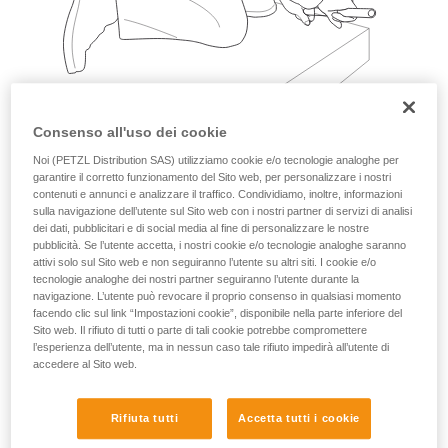
Consenso all'uso dei cookie
Noi (PETZL Distribution SAS) utilizziamo cookie e/o tecnologie analoghe per
garantire il corretto funzionamento del Sito web, per personalizzare i nostri
Esempi:
contenuti e annunci e analizzare il traffico. Condividiamo, inoltre, informazioni
sulla navigazione dell’utente sul Sito web con i nostri partner di servizi di analisi
dei dati, pubblicitari e di social media al fine di personalizzare le nostre
pubblicità. Se l’utente accetta, i nostri cookie e/o tecnologie analoghe saranno
attivi solo sul Sito web e non seguiranno l’utente su altri siti. I cookie e/o
tecnologie analoghe dei nostri partner seguiranno l’utente durante la
navigazione. L’utente può revocare il proprio consenso in qualsiasi momento
facendo clic sul link “Impostazioni cookie”, disponibile nella parte inferiore del
Sito web. Il rifiuto di tutti o parte di tali cookie potrebbe compromettere
l’esperienza dell’utente, ma in nessun caso tale rifiuto impedirà all’utente di
accedere al Sito web.
Rifiuta tutti
Accetta tutti i cookie