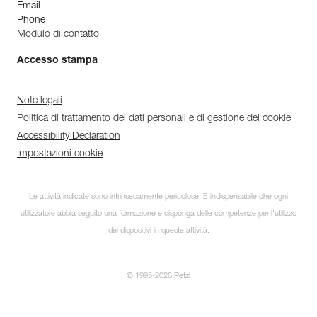
Email
Phone
Modulo di contatto
Accesso stampa
Note legali
Politica di trattamento dei dati personali e di gestione dei cookie
Accessibility Declaration
Impostazioni cookie
Le attività indicate sono intrinsecamente pericolose. È indispensabile che ogni
utilizzatore abbia seguito una formazione e disponga delle competenze per l’utilizzo
dei dispositivi in queste attività.
© 1995-2026 Petzl