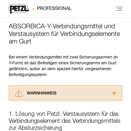
PROFESSIONAL
ABSORBICA-Y-Verbindungsmittel und
Verstausystem für Verbindungselemente
am Gurt
Bei einem Verbindungsmittel mit zwei Sicherungsarmen (in
Y-Form) ist das Befestigen eines Sicherungsarms am Gurt
gefährlich, außer an dem speziell hierfür vorgesehenen
Befestigungssystem.
WARNHINWEIS
Lesen Sie die Gebrauchsanweisungen der
Produkte, um die es in diesem Tech Tipp geht,
1. Lösung von Petzl: Verstausystem für das
aufmerksam durch, bevor Sie diesen zu Rate
Verbindungselement des Verbindungsmittels
ziehen. Um diese Zusatzinformationen
verstehen zu können, müssen Sie zuerst die in
zur Absturzsicherung