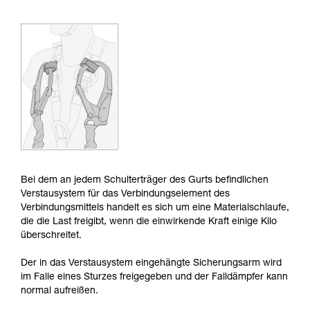
der Gebrauchsanweisung enthaltenen
Informationen richtig verstanden haben.
Die Beherrschung dieser Techniken setzt eine
entsprechende Ausbildung und ein spezielles
Training voraus. Prüfen Sie zusammen mit
einem Profi, ob Sie in der Lage sind, den
Vorgang alleine sicher zu wiederholen, bevor
Sie ihn eigenständig durchführen.
Wir geben Beispiele für die mit Ihrer Aktivität
verbundenen Techniken. Möglicherweise gibt es
noch andere Techniken, die hier nicht
beschrieben werden.
Bei dem an jedem Schulterträger des Gurts befindlichen
Verstausystem für das Verbindungselement des
Verbindungsmittels handelt es sich um eine Materialschlaufe,
die die Last freigibt, wenn die einwirkende Kraft einige Kilo
überschreitet.
Der in das Verstausystem eingehängte Sicherungsarm wird
im Falle eines Sturzes freigegeben und der Falldämpfer kann
normal aufreißen.