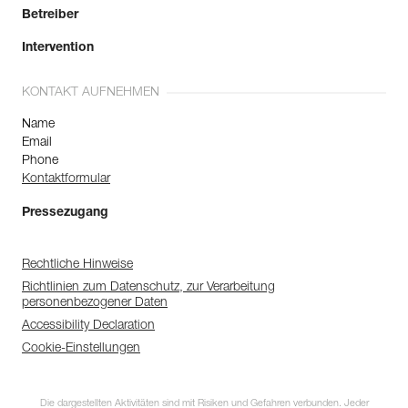
Betreiber
Intervention
KONTAKT AUFNEHMEN
Name
Email
Phone
Kontaktformular
Pressezugang
Rechtliche Hinweise
Richtlinien zum Datenschutz, zur Verarbeitung
personenbezogener Daten
Accessibility Declaration
Cookie-Einstellungen
Entdecken Sie
ePPEcentre
Die dargestellten Aktivitäten sind mit Risiken und Gefahren verbunden. Jeder