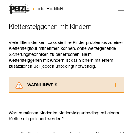
BETREIBER
Klettersteiggehen mit Kindern
Viele Eltern denken, dass sie ihre Kinder problemlos zu einer
Klettersteigtour mitnehmen können, ohne weitergehende
Sicherungstechniken zu beherrschen. Beim
Klettersteiggehen mit Kindern ist das Sichern mit einem
zusätzlichen Seil jedoch unbedingt notwendig.
WARNHINWEIS
Lesen Sie die Gebrauchsanweisungen der
Produkte, um die es in diesem Tech Tipp geht,
aufmerksam durch, bevor Sie diesen zu Rate
Warum müssen Kinder im Klettersteig unbedingt mit einem
ziehen. Um diese Zusatzinformationen
Kletterseil gesichert werden?
verstehen zu können, müssen Sie zuerst die in
der Gebrauchsanweisung enthaltenen
Informationen richtig verstanden haben.