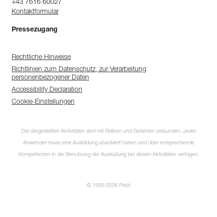
+43 7616 60027
Kontaktformular
Pressezugang
Rechtliche Hinweise
Richtlinien zum Datenschutz, zur Verarbeitung
personenbezogener Daten
Accessibility Declaration
Cookie-Einstellungen
Die dargestellten Aktivitäten sind mit Risiken und Gefahren verbunden. Jeder
Anwender muss eine Ausbildung absolviert haben und über entsprechende
Kompetenzen in der Benutzung der Ausrüstung bei diesen Aktivitäten verfügen.
© 1995-2026 Petzl