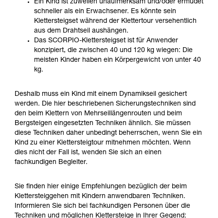
Ein Kind ist zuweilen unaufmerksam und/oder ermüdet
Die Beherrschung dieser Techniken setzt eine
schneller als ein Erwachsener. Es könnte sein
entsprechende Ausbildung und ein spezielles
Klettersteigset während der Klettertour versehentlich
Training voraus. Prüfen Sie zusammen mit
aus dem Drahtseil aushängen.
einem Profi, ob Sie in der Lage sind, den
Das SCORPIO-Klettersteigset ist für Anwender
Vorgang alleine sicher zu wiederholen, bevor
konzipiert, die zwischen 40 und 120 kg wiegen: Die
Sie ihn eigenständig durchführen.
meisten Kinder haben ein Körpergewicht von unter 40
Wir geben Beispiele für die mit Ihrer Aktivität
kg.
verbundenen Techniken. Möglicherweise gibt es
noch andere Techniken, die hier nicht
Deshalb muss ein Kind mit einem Dynamikseil gesichert
beschrieben werden.
werden. Die hier beschriebenen Sicherungstechniken sind
den beim Klettern von Mehrseillängenrouten und beim
Bergsteigen eingesetzten Techniken ähnlich. Sie müssen
diese Techniken daher unbedingt beherrschen, wenn Sie ein
Kind zu einer Klettersteigtour mitnehmen möchten. Wenn
dies nicht der Fall ist, wenden Sie sich an einen
fachkundigen Begleiter.
Sie finden hier einige Empfehlungen bezüglich der beim
Klettersteiggehen mit Kindern anwendbaren Techniken.
Informieren Sie sich bei fachkundigen Personen über die
Techniken und möglichen Klettersteige in Ihrer Gegend: