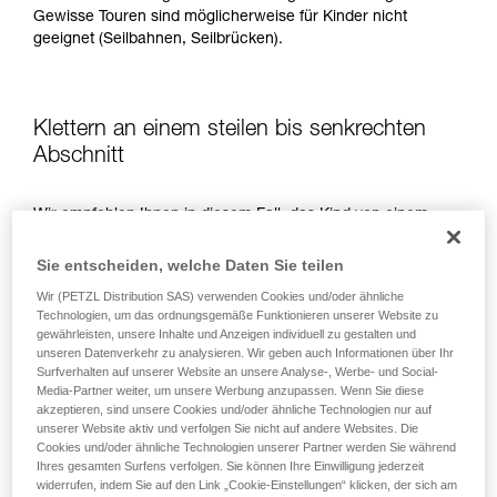
Gewisse Touren sind möglicherweise für Kinder nicht
geeignet (Seilbahnen, Seilbrücken).
Klettern an einem steilen bis senkrechten
Abschnitt
Wir empfehlen Ihnen in diesem Fall, das Kind von einem
geeigneten Fixpunkt aus mit einem dynamischen Einfachseil
zu sichern.
Sie entscheiden, welche Daten Sie teilen
Wir (PETZL Distribution SAS) verwenden Cookies und/oder ähnliche
Technologien, um das ordnungsgemäße Funktionieren unserer Website zu
gewährleisten, unsere Inhalte und Anzeigen individuell zu gestalten und
unseren Datenverkehr zu analysieren. Wir geben auch Informationen über Ihr
Surfverhalten auf unserer Website an unsere Analyse-, Werbe- und Social-
Media-Partner weiter, um unsere Werbung anzupassen. Wenn Sie diese
akzeptieren, sind unsere Cookies und/oder ähnliche Technologien nur auf
unserer Website aktiv und verfolgen Sie nicht auf andere Websites. Die
Cookies und/oder ähnliche Technologien unserer Partner werden Sie während
Ihres gesamten Surfens verfolgen. Sie können Ihre Einwilligung jederzeit
widerrufen, indem Sie auf den Link „Cookie-Einstellungen“ klicken, der sich am