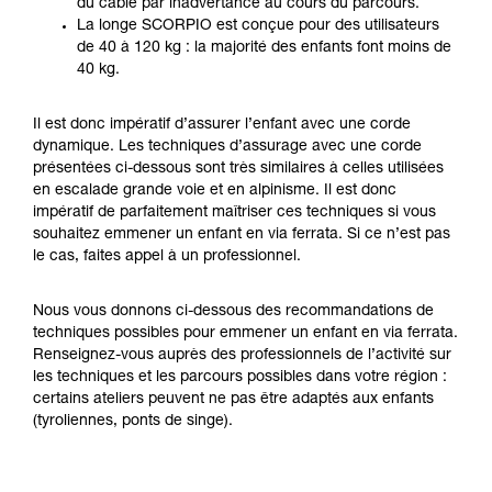
du câble par inadvertance au cours du parcours.
avec un professionnel votre capacité à refaire
La longe SCORPIO est conçue pour des utilisateurs
la manipulation, seul, en toute sécurité, avant
de 40 à 120 kg : la majorité des enfants font moins de
de la reproduire en autonomie.
40 kg.
Nous donnons des exemples de techniques
liées à votre activité. Il peut en exister d’autres
Il est donc impératif d’assurer l’enfant avec une corde
que nous ne décrivons pas ici.
dynamique. Les techniques d’assurage avec une corde
présentées ci-dessous sont très similaires à celles utilisées
en escalade grande voie et en alpinisme. Il est donc
impératif de parfaitement maîtriser ces techniques si vous
souhaitez emmener un enfant en via ferrata. Si ce n’est pas
le cas, faites appel à un professionnel.
Nous vous donnons ci-dessous des recommandations de
techniques possibles pour emmener un enfant en via ferrata.
Renseignez-vous auprès des professionnels de l’activité sur
les techniques et les parcours possibles dans votre région :
certains ateliers peuvent ne pas être adaptés aux enfants
(tyroliennes, ponts de singe).