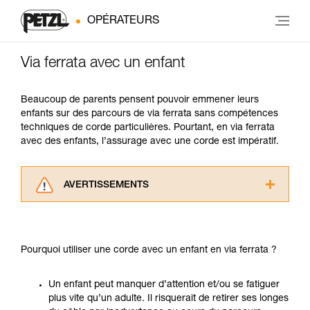
OPÉRATEURS
Via ferrata avec un enfant
Beaucoup de parents pensent pouvoir emmener leurs
enfants sur des parcours de via ferrata sans compétences
techniques de corde particulières. Pourtant, en via ferrata
avec des enfants, l’assurage avec une corde est impératif.
AVERTISSEMENTS
Lisez attentivement les notices techniques des
produits utilisés dans ce conseil avant de le
consulter. Vous devez avoir compris les
Pourquoi utiliser une corde avec un enfant en via ferrata ?
informations de la notice technique pour
pouvoir comprendre ce complément
d’informations.
Un enfant peut manquer d’attention et/ou se fatiguer
Maîtriser ces techniques nécessite une
plus vite qu’un adulte. Il risquerait de retirer ses longes
formation et un entraînement spécifique. Validez