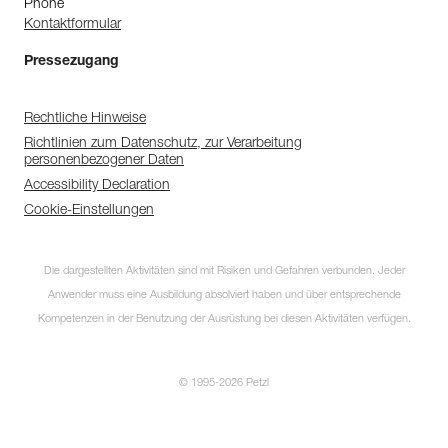
Phone
Kontaktformular
Pressezugang
Rechtliche Hinweise
Richtlinien zum Datenschutz, zur Verarbeitung
personenbezogener Daten
Accessibility Declaration
Cookie-Einstellungen
Die dargestellten Aktivitäten sind mit Risiken und Gefahren verbunden. Jeder
Anwender muss eine Ausbildung absolviert haben und über entsprechende
Kompetenzen in der Benutzung der Ausrüstung bei diesen Aktivitäten verfügen.
© 1995-2026 Petzl