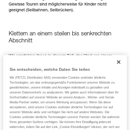
Gewisse Touren sind möglicherweise für Kinder nicht
geeignet (Seilbahnen, Seilbrücken).
Klettern an einem steilen bis senkrechten
Abschnitt
Wir empfehlen Ihnen in diesem Fall, das Kind von einem
geeigneten Fixpunkt aus mit einem dynamischen Einfachseil
zu sichern.
Sie entscheiden, welche Daten Sie teilen
Wir (PETZL Distribution SAS) verwenden Cookies und/oder ähnliche
Technologien, um das ordnungsgemäße Funktionieren unserer Website zu
gewährleisten, unsere Inhalte und Anzeigen individuell zu gestalten und
unseren Datenverkehr zu analysieren. Wir geben auch Informationen über Ihr
Surfverhalten auf unserer Website an unsere Analyse-, Werbe- und Social-
Media-Partner weiter, um unsere Werbung anzupassen. Wenn Sie diese
akzeptieren, sind unsere Cookies und/oder ähnliche Technologien nur auf
unserer Website aktiv und verfolgen Sie nicht auf andere Websites. Die
Cookies und/oder ähnliche Technologien unserer Partner werden Sie während
Ihres gesamten Surfens verfolgen. Sie können Ihre Einwilligung jederzeit
widerrufen, indem Sie auf den Link „Cookie-Einstellungen“ klicken, der sich am