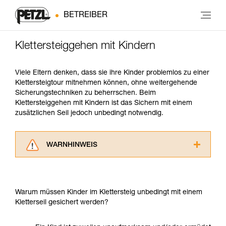
BETREIBER
Klettersteiggehen mit Kindern
Viele Eltern denken, dass sie ihre Kinder problemlos zu einer
Klettersteigtour mitnehmen können, ohne weitergehende
Sicherungstechniken zu beherrschen. Beim
Klettersteiggehen mit Kindern ist das Sichern mit einem
zusätzlichen Seil jedoch unbedingt notwendig.
WARNHINWEIS
Lesen Sie die Gebrauchsanweisungen der
Produkte, um die es in diesem Tech Tipp geht,
aufmerksam durch, bevor Sie diesen zu Rate
Warum müssen Kinder im Klettersteig unbedingt mit einem
ziehen. Um diese Zusatzinformationen
Kletterseil gesichert werden?
verstehen zu können, müssen Sie zuerst die in
der Gebrauchsanweisung enthaltenen
Informationen richtig verstanden haben.