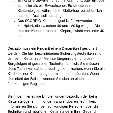
Ein Kind ist zuweilen unaufmerksam und/oder ermüdet
Die Beherrschung dieser Techniken setzt eine
schneller als ein Erwachsener. Es könnte sein
entsprechende Ausbildung und ein spezielles
Klettersteigset während der Klettertour versehentlich
Training voraus. Prüfen Sie zusammen mit
aus dem Drahtseil aushängen.
einem Profi, ob Sie in der Lage sind, den
Das SCORPIO-Klettersteigset ist für Anwender
Vorgang alleine sicher zu wiederholen, bevor
konzipiert, die zwischen 40 und 120 kg wiegen: Die
Sie ihn eigenständig durchführen.
meisten Kinder haben ein Körpergewicht von unter 40
Wir geben Beispiele für die mit Ihrer Aktivität
kg.
verbundenen Techniken. Möglicherweise gibt es
noch andere Techniken, die hier nicht
Deshalb muss ein Kind mit einem Dynamikseil gesichert
beschrieben werden.
werden. Die hier beschriebenen Sicherungstechniken sind
den beim Klettern von Mehrseillängenrouten und beim
Bergsteigen eingesetzten Techniken ähnlich. Sie müssen
diese Techniken daher unbedingt beherrschen, wenn Sie ein
Kind zu einer Klettersteigtour mitnehmen möchten. Wenn
dies nicht der Fall ist, wenden Sie sich an einen
fachkundigen Begleiter.
Sie finden hier einige Empfehlungen bezüglich der beim
Klettersteiggehen mit Kindern anwendbaren Techniken.
Informieren Sie sich bei fachkundigen Personen über die
Techniken und möglichen Klettersteige in Ihrer Gegend: