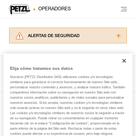
OPERADORES
ALERTAS DE SEGURIDAD
Lea atentamente las fichas técnicas de los
productos utilizados en este consejo antes de
consultarlo. Usted debe comprender la
información de la ficha técnica para poder
Elija cómo tratamos sus datos
comprender este complemento informativo.
Ver todas las técnicas
Nosotros [PETZL Distribution SAS) utilizamos cookies y/o tecnologías
Dominar estas técnicas requiere una formación
similares para garantizar el correcto funcionamiento de nuestro Sitio web,
y un entrenamiento específico. Confirme a
personalizar nuestro contenido y anuncios, y analizar nuestro tráfico. También
través de un profesional su capacidad para
compartimos información sobre su navegación en nuestro Sitio web con
ejecutar estas técnicas, solo y con total
nuestros socios analíticos, publicitarios y de redes sociales para personalizar
seguridad, antes de ejecutarlas de forma
nuestros anuncios. Si los acepta, nuestras cookies y/o tecnologías similares
Suscríbase al boletín
autónoma.
solo estarán activas en nuestro Sitio web y no le seguirán en otros sitios web.
Las cookies y/o tecnologías similares de nuestros socios le seguirán a través
Damos ejemplos de técnicas relacionadas con
de su navegación. Puede retirar su consentimiento en cualquier momento
y mantente conectado con nuestras noticias
su actividad. Pueden existir otras que no
haciendo clic en el enlace "Configuración de cookies", proporcionado en la
describimos aquí.
parte inferior de la página del Sitio web. Rechazar todas o parte de estas
cookies puede afectar a su experiencia de usuario, pero bajo ninguna
Email *