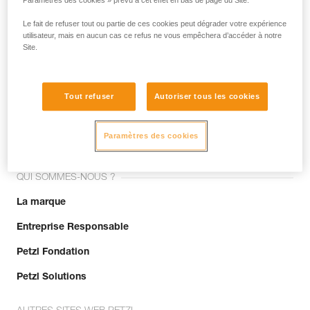
Paramètres des cookies » prévu à cet effet en bas de page du Site.
Le fait de refuser tout ou partie de ces cookies peut dégrader votre expérience
utilisateur, mais en aucun cas ce refus ne vous empêchera d’accéder à notre
Site.
Tout refuser
Autoriser tous les cookies
Rejoignez la communauté !
Paramètres des cookies
QUI SOMMES-NOUS ?
La marque
Entreprise Responsable
Petzl Fondation
Petzl Solutions