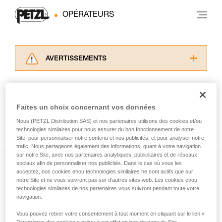
OPÉRATEURS
AVERTISSEMENTS
Lisez attentivement les notices techniques des
produits utilisés dans ce conseil avant de le
consulter. Vous devez avoir compris les
informations de la notice technique pour
Faites un choix concernant vos données
pouvoir comprendre ce complément
Nous (PETZL Distribution SAS) et nos partenaires utilisons des cookies et/ou
Voir tous les conseils
d’informations.
technologies similaires pour nous assurer du bon fonctionnement de notre
Maîtriser ces techniques nécessite une
Site, pour personnaliser notre contenu et nos publicités, et pour analyser notre
formation et un entraînement spécifique. Validez
trafic. Nous partageons également des informations, quant à votre navigation
sur notre Site, avec nos partenaires analytiques, publicitaires et de réseaux
avec un professionnel votre capacité à refaire
sociaux afin de personnaliser nos publicités. Dans le cas où vous les
la manipulation, seul, en toute sécurité, avant
acceptez, nos cookies et/ou technologies similaires ne sont actifs que sur
Abonnez-vous à la newsletter
de la reproduire en autonomie.
notre Site et ne vous suivront pas sur d’autres sites web. Les cookies et/ou
Nous donnons des exemples de techniques
technologies similaires de nos partenaires vous suivront pendant toute votre
et restez connecté à notre actualité
liées à votre activité. Il peut en exister d’autres
navigation.
que nous ne décrivons pas ici.
Vous pouvez retirer votre consentement à tout moment en cliquant sur le lien «
Email *