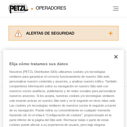
OPERADORES
ALERTAS DE SEGURIDAD
Lea atentamente las fichas técnicas de los
productos utilizados en este consejo antes de
consultarlo. Usted debe comprender la
información de la ficha técnica para poder
Elija cómo tratamos sus datos
comprender este complemento informativo.
Ver todas las técnicas
Nosotros [PETZL Distribution SAS) utilizamos cookies y/o tecnologías
Dominar estas técnicas requiere una formación
similares para garantizar el correcto funcionamiento de nuestro Sitio web,
y un entrenamiento específico. Confirme a
personalizar nuestro contenido y anuncios, y analizar nuestro tráfico. También
través de un profesional su capacidad para
compartimos información sobre su navegación en nuestro Sitio web con
ejecutar estas técnicas, solo y con total
nuestros socios analíticos, publicitarios y de redes sociales para personalizar
seguridad, antes de ejecutarlas de forma
nuestros anuncios. Si los acepta, nuestras cookies y/o tecnologías similares
Suscríbase al boletín
autónoma.
solo estarán activas en nuestro Sitio web y no le seguirán en otros sitios web.
Las cookies y/o tecnologías similares de nuestros socios le seguirán a través
Damos ejemplos de técnicas relacionadas con
de su navegación. Puede retirar su consentimiento en cualquier momento
y mantente conectado con nuestras noticias
su actividad. Pueden existir otras que no
haciendo clic en el enlace "Configuración de cookies", proporcionado en la
describimos aquí.
parte inferior de la página del Sitio web. Rechazar todas o parte de estas
cookies puede afectar a su experiencia de usuario, pero bajo ninguna
Email *