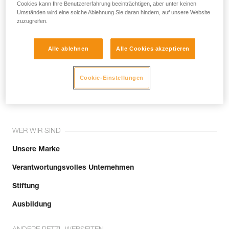
noch andere Techniken, die hier nicht
Cookies kann Ihre Benutzererfahrung beeinträchtigen, aber unter keinen
Umständen wird eine solche Ablehnung Sie daran hindern, auf unsere Website
beschrieben werden.
zuzugreifen.
Alle ablehnen
Alle Cookies akzeptieren
Tritt der Community bei!
Cookie-Einstellungen
WER WIR SIND
Unsere Marke
Verantwortungsvolles Unternehmen
Stiftung
Ausbildung