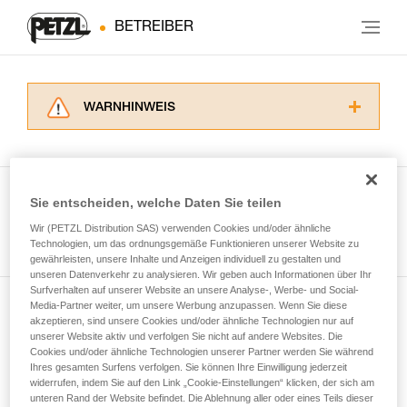
BETREIBER
WARNHINWEIS
Lesen Sie die Gebrauchsanweisungen der
Produkte, um die es in diesem Tech Tipp geht,
aufmerksam durch, bevor Sie diesen zu Rate
ziehen. Um diese Zusatzinformationen
Sie entscheiden, welche Daten Sie teilen
verstehen zu können, müssen Sie zuerst die in
Wir (PETZL Distribution SAS) verwenden Cookies und/oder ähnliche
Alle Techniken ansehen
der Gebrauchsanweisung enthaltenen
Technologien, um das ordnungsgemäße Funktionieren unserer Website zu
Informationen richtig verstanden haben.
gewährleisten, unsere Inhalte und Anzeigen individuell zu gestalten und
Die Beherrschung dieser Techniken setzt eine
unseren Datenverkehr zu analysieren. Wir geben auch Informationen über Ihr
entsprechende Ausbildung und ein spezielles
Surfverhalten auf unserer Website an unsere Analyse-, Werbe- und Social-
Training voraus. Prüfen Sie zusammen mit
Media-Partner weiter, um unsere Werbung anzupassen. Wenn Sie diese
Newsletter abonnieren
akzeptieren, sind unsere Cookies und/oder ähnliche Technologien nur auf
einem Profi, ob Sie in der Lage sind, den
unserer Website aktiv und verfolgen Sie nicht auf andere Websites. Die
Vorgang alleine sicher zu wiederholen, bevor
Cookies und/oder ähnliche Technologien unserer Partner werden Sie während
und auf dem Laufenden bleiben
Sie ihn eigenständig durchführen.
Ihres gesamten Surfens verfolgen. Sie können Ihre Einwilligung jederzeit
Wir geben Beispiele für die mit Ihrer Aktivität
widerrufen, indem Sie auf den Link „Cookie-Einstellungen“ klicken, der sich am
verbundenen Techniken. Möglicherweise gibt es
unteren Rand der Website befindet. Die Ablehnung aller oder eines Teils dieser
Email *