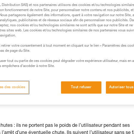
récise "Effectuez un test de fonctionnement
Distribution SAS) et nos partenaires utilisons des cookies et/ou technologies similai
on fonctionnement de notre Site, pour personnaliser notre contenu et nos publicités, et
permet d’éviter les erreurs les plus courante
. Nous partageons également des informations, quant à votre navigation sur notre Site, 
analytiques, publicitaires et de réseaux sociaux afin de personnaliser nos publicités. Da
eptez, nos cookies et/ou technologies similaires ne sont actifs que sur notre Site et ne
tres sites web. Les cookies et/ou technologies similaires de nos partenaires vous suiv
navigation.
retirer votre consentement à tout moment en cliquant sur le lien « Paramètres des coo
s des produits utilisés dans ce conseil avant de le
 bas de page du Site.
formations de la notice technique pour pouvoir
.
efuser tout ou partie de ces cookies peut dégrader votre expérience utilisateur, mais en 
s empêchera d’accéder à notre Site.
ormation et un entraînement spécifique. Validez avec
 manipulation, seul, en toute sécurité, avant de la
es des cookies
Tout refuser
Autoriser tous
iées à votre activité. Il peut en exister d’autres que
tes : ils ne portent pas le poids de l’utilisateur pendant ses
’arrêt d’une éventuelle chute. Ils suivent l’utilisateur sans se f