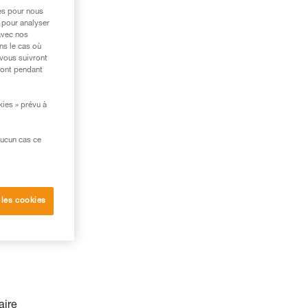
 à
res pour nous
 pour analyser
s.
avec nos
ns le cas où
 vous suivront
ront pendant
kies » prévu à
aucun cas ce
 les cookies
aire