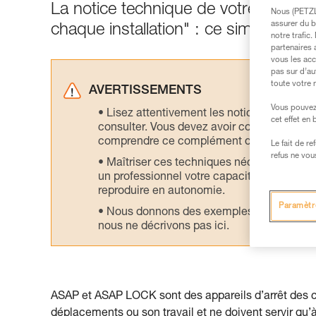
La notice technique de votre ASAP p
Nous (PETZL 
assurer du b
chaque installation" : ce simple test 
notre trafic
partenaires 
vous les acc
pas sur d’au
toute votre 
AVERTISSEMENTS
Vous pouvez 
Lisez attentivement les notices technique
cet effet en
consulter. Vous devez avoir compris les in
comprendre ce complément d’informations
Le fait de r
refus ne vou
Maîtriser ces techniques nécessite une f
un professionnel votre capacité à refaire la
reproduire en autonomie.
Paramètr
Nous donnons des exemples de techniques l
nous ne décrivons pas ici.
ASAP et ASAP LOCK sont des appareils d’arrêt des chu
déplacements ou son travail et ne doivent servir qu’à l