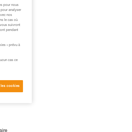
 à
res pour nous
 pour analyser
s.
avec nos
ns le cas où
 vous suivront
ront pendant
kies » prévu à
aucun cas ce
 les cookies
aire