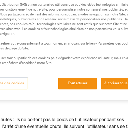
récise "Effectuez un test de fonctionnement
Distribution SAS) et nos partenaires utilisons des cookies et/ou technologies similai
on fonctionnement de notre Site, pour personnaliser notre contenu et nos publicités, et
permet d’éviter les erreurs les plus courante
. Nous partageons également des informations, quant à votre navigation sur notre Site, 
analytiques, publicitaires et de réseaux sociaux afin de personnaliser nos publicités. Da
eptez, nos cookies et/ou technologies similaires ne sont actifs que sur notre Site et ne
tres sites web. Les cookies et/ou technologies similaires de nos partenaires vous suiv
navigation.
retirer votre consentement à tout moment en cliquant sur le lien « Paramètres des coo
s des produits utilisés dans ce conseil avant de le
 bas de page du Site.
formations de la notice technique pour pouvoir
.
efuser tout ou partie de ces cookies peut dégrader votre expérience utilisateur, mais en 
s empêchera d’accéder à notre Site.
ormation et un entraînement spécifique. Validez avec
 manipulation, seul, en toute sécurité, avant de la
es des cookies
Tout refuser
Autoriser tous
iées à votre activité. Il peut en exister d’autres que
tes : ils ne portent pas le poids de l’utilisateur pendant ses
’arrêt d’une éventuelle chute. Ils suivent l’utilisateur sans se f