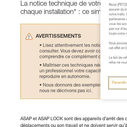
La notice technique de votre ASAP p
Nous (PETZL 
assurer du b
chaque installation" : ce simple test 
notre trafic
partenaires 
vous les acc
pas sur d’au
toute votre 
AVERTISSEMENTS
Vous pouvez 
Lisez attentivement les notices technique
cet effet en
consulter. Vous devez avoir compris les in
comprendre ce complément d’informations
Le fait de r
refus ne vou
Maîtriser ces techniques nécessite une f
un professionnel votre capacité à refaire la
reproduire en autonomie.
Paramètr
Nous donnons des exemples de techniques l
nous ne décrivons pas ici.
ASAP et ASAP LOCK sont des appareils d’arrêt des chu
déplacements ou son travail et ne doivent servir qu’à l