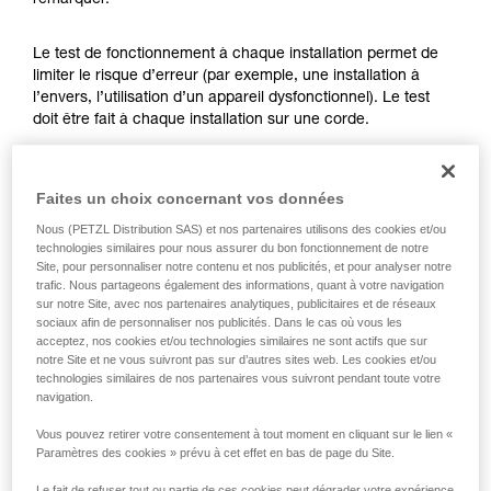
remarquer.
formation et un entraînement spécifique. Validez
avec un professionnel votre capacité à refaire
la manipulation, seul, en toute sécurité, avant
Le test de fonctionnement à chaque installation permet de
de la reproduire en autonomie.
limiter le risque d’erreur (par exemple, une installation à
Nous donnons des exemples de techniques
l’envers, l’utilisation d’un appareil dysfonctionnel). Le test
liées à votre activité. Il peut en exister d’autres
doit être fait à chaque installation sur une corde.
que nous ne décrivons pas ici.
Pour l’ASAP LOCK, vérifiez que la fonction LOCK n’est pas
Faites un choix concernant vos données
activée avant de faire le test.
Nous (PETZL Distribution SAS) et nos partenaires utilisons des cookies et/ou
technologies similaires pour nous assurer du bon fonctionnement de notre
Une fois l’ASAP ou ASAP LOCK placé sur la corde, faites
Site, pour personnaliser notre contenu et nos publicités, et pour analyser notre
coulisser votre appareil brusquement vers le bas. Un
trafic. Nous partageons également des informations, quant à votre navigation
mouvement rapide de la main permet d’atteindre facilement
sur notre Site, avec nos partenaires analytiques, publicitaires et de réseaux
la vitesse de 2 m/s, l’appareil doit bloquer. S’il ne bloque pas,
sociaux afin de personnaliser nos publicités. Dans le cas où vous les
vérifiez votre installation ou inspectez l’état de l’appareil.
acceptez, nos cookies et/ou technologies similaires ne sont actifs que sur
notre Site et ne vous suivront pas sur d’autres sites web. Les cookies et/ou
technologies similaires de nos partenaires vous suivront pendant toute votre
navigation.
Vous pouvez retirer votre consentement à tout moment en cliquant sur le lien «
Paramètres des cookies » prévu à cet effet en bas de page du Site.
Le fait de refuser tout ou partie de ces cookies peut dégrader votre expérience