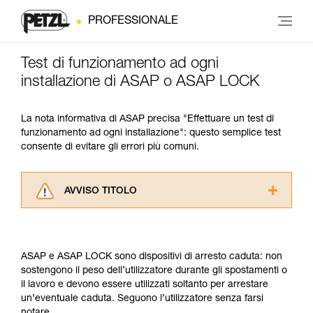
PROFESSIONALE
Test di funzionamento ad ogni
installazione di ASAP o ASAP LOCK
La nota informativa di ASAP precisa "Effettuare un test di
funzionamento ad ogni installazione": questo semplice test
consente di evitare gli errori più comuni.
AVVISO TITOLO
Leggere attentamente le istruzioni tecniche dei
prodotti utilizzati in questo consiglio prima di
consultarlo. Dovete aver compreso le
ASAP e ASAP LOCK sono dispositivi di arresto caduta: non
informazioni dell’istruzione tecnica per poter
sostengono il peso dell’utilizzatore durante gli spostamenti o
capire queste ulteriori informazioni.
il lavoro e devono essere utilizzati soltanto per arrestare
La padronanza di queste tecniche richiede una
un’eventuale caduta. Seguono l’utilizzatore senza farsi
formazione ed un addestramento specifico.