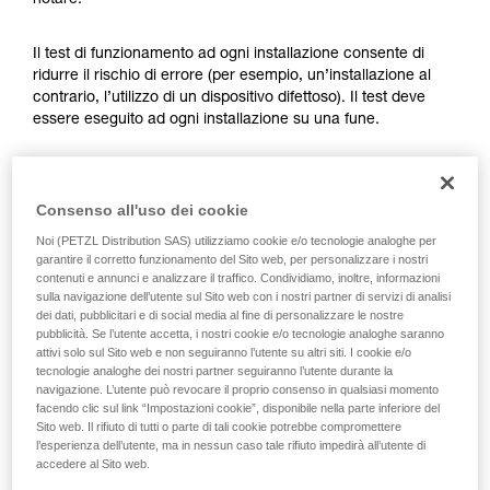
notare.
Verificate con un professionista la vostra
capacità di rifare la manovra, da soli, in piena
sicurezza, prima di riprodurla autonomamente.
Il test di funzionamento ad ogni installazione consente di
Forniamo esempi di tecniche relative alla vostra
ridurre il rischio di errore (per esempio, un’installazione al
attività. Ne possono esistere altre che non
contrario, l’utilizzo di un dispositivo difettoso). Il test deve
vengono qui descritte.
essere eseguito ad ogni installazione su una fune.
Per l’ASAP LOCK, verificare che la funzione LOCK non sia
attivata prima di fare il test.
Consenso all'uso dei cookie
Noi (PETZL Distribution SAS) utilizziamo cookie e/o tecnologie analoghe per
Una volta posizionato sulla fune l’ASAP o ASAP LOCK, far
garantire il corretto funzionamento del Sito web, per personalizzare i nostri
scorrere rapidamente il dispositivo verso il basso. Un
contenuti e annunci e analizzare il traffico. Condividiamo, inoltre, informazioni
movimento rapido della mano consente di raggiungere
sulla navigazione dell’utente sul Sito web con i nostri partner di servizi di analisi
dei dati, pubblicitari e di social media al fine di personalizzare le nostre
facilmente la velocità di 2 m/s, il dispositivo deve bloccare.
pubblicità. Se l’utente accetta, i nostri cookie e/o tecnologie analoghe saranno
Se non blocca, controllare l’installazione o ispezionare lo
attivi solo sul Sito web e non seguiranno l’utente su altri siti. I cookie e/o
stato del dispositivo.
tecnologie analoghe dei nostri partner seguiranno l’utente durante la
navigazione. L’utente può revocare il proprio consenso in qualsiasi momento
facendo clic sul link “Impostazioni cookie”, disponibile nella parte inferiore del
Sito web. Il rifiuto di tutti o parte di tali cookie potrebbe compromettere
l’esperienza dell’utente, ma in nessun caso tale rifiuto impedirà all’utente di
accedere al Sito web.