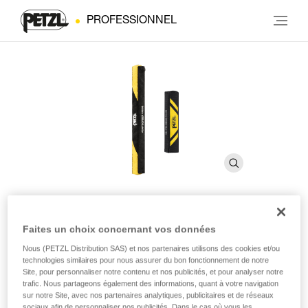
PROFESSIONNEL
Faites un choix concernant vos données
Pochette ASAP'SORBER
Nous (PETZL Distribution SAS) et nos partenaires utilisons des cookies et/ou
AXESS
technologies similaires pour nous assurer du bon fonctionnement de notre
Site, pour personnaliser notre contenu et nos publicités, et pour analyser notre
trafic. Nous partageons également des informations, quant à votre navigation
Pochette de rechange pour absorbeur d'énergie
sur notre Site, avec nos partenaires analytiques, publicitaires et de réseaux
ASAP'SORBER AXESS
sociaux afin de personnaliser nos publicités. Dans le cas où vous les