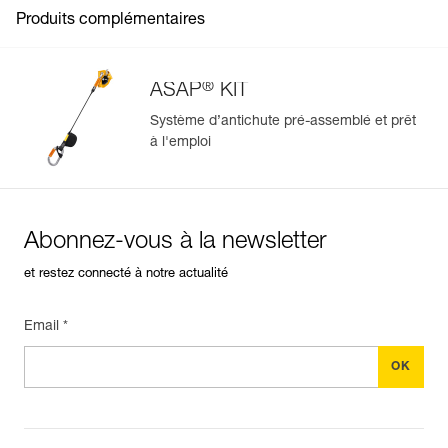
Produits complémentaires
®
ASAP
KIT
Système d’antichute pré-assemblé et prêt
à l'emploi
Gérer et inspecter facilement votre EPI
Ajoutez un produit Petzl en scannant simplement son
datamatrix : toutes les informations relatives au produit
s'afficheront automatiquement.
Abonnez-vous à la newsletter
Importez et exportez facilement vos données EPI
existantes.
et restez connecté à notre actualité
Voir l'historique d'un produit à partir de sa date de
fabrication.
Email *
En savoir plus