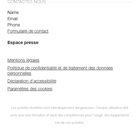
CONTACTEZ-NOUS
Name
Email
Phone
Formulaire de contact
Espace presse
Mentions légales
Politique de confidentialité et de traitement des données
personnelles
Déclaration d'accessibilité
Paramètres des cookies
Les activités illustrées sont intrinsèquement dangereuses. Chaque utilisateur doit
avoir suivi une formation et avoir des compétences pour l’usage des équipements
lors de ces activités.