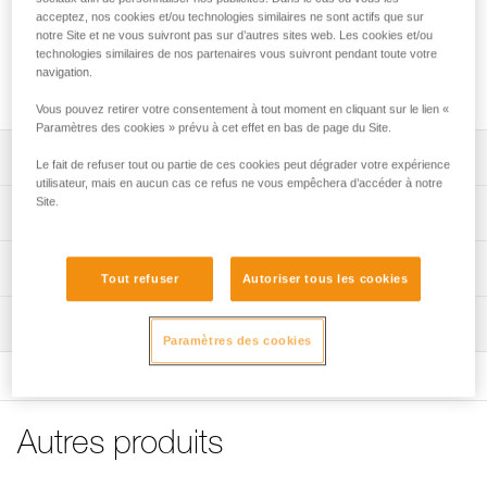
acceptez, nos cookies et/ou technologies similaires ne sont actifs que sur
notre Site et ne vous suivront pas sur d’autres sites web. Les cookies et/ou
Pochette de rechange pour l'absorbeur d'énergie
technologies similaires de nos partenaires vous suivront pendant toute votre
ASAP'SORBER AXESS. Plusieurs références disponibles en
navigation.
fonction de la génération d'ASAP'SORBER AXESS.
Vous pouvez retirer votre consentement à tout moment en cliquant sur le lien «
Paramètres des cookies » prévu à cet effet en bas de page du Site.
Descriptif
Le fait de refuser tout ou partie de ces cookies peut dégrader votre expérience
utilisateur, mais en aucun cas ce refus ne vous empêchera d’accéder à notre
Site.
Pochette ASAP'SORBER AXESS, référence L071EC00,
Spécifications techniques
compatible avec :
- ASAP'SORBER AXESS (L071CC00) commercialisé à
Spécifications référence(s)
Informations techniques
partir de 2026.
Tout refuser
Autoriser tous les cookies
Pochette ASAP'SORBER AXESS, référence L071EA00,
Référence : L071EA00
FAQ
compatible avec :
Inspection
Compatible avec : L071CA00, L071CA01
FAQ
Paramètres des cookies
- ASAP'SORBER AXESS (L071CB00) commercialisé entre
Garantie : 3 ans
2019 et 2026,
Conditionnement : 1
Voir tous les contenus techniques
- ASAP'SORBER AXESS (L071CA00) commercialisé entre
Référence : L071EC00
2018 et 2019.
Compatible avec : L071CC00
Autres produits
Garantie : CN ans
Conditionnement : 3