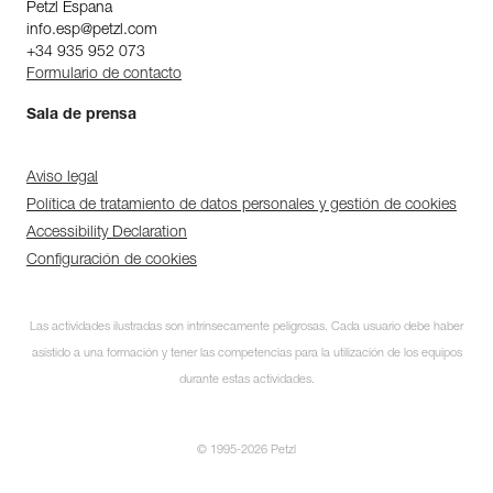
Petzl Espana
info.esp@petzl.com
+34 935 952 073
Formulario de contacto
Sala de prensa
Aviso legal
Política de tratamiento de datos personales y gestión de cookies
Accessibility Declaration
Configuración de cookies
Las actividades ilustradas son intrínsecamente peligrosas. Cada usuario debe haber
asistido a una formación y tener las competencias para la utilización de los equipos
durante estas actividades.
© 1995-2026 Petzl