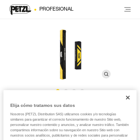
PROFESIONAL
Funda ASAP’SORBER AXESS
Elija cómo tratamos sus datos
Nosotros [PETZL Distribution SAS) utilizamos cookies y/o tecnologías
similares para garantizar el correcto funcionamiento de nuestro Sitio web,
Funda de recambio para absorbedor de energía
personalizar nuestro contenido y anuncios, y analizar nuestro tráfico. También
ASAP’SORBER AXESS
compartimos información sobre su navegación en nuestro Sitio web con
nuestros socios analíticos, publicitarios y de redes sociales para personalizar