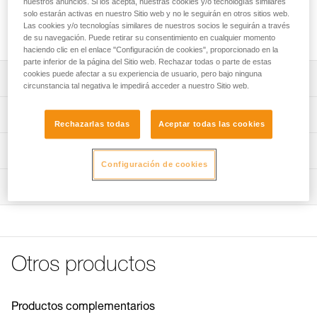
nuestros anuncios. Si los acepta, nuestras cookies y/o tecnologías similares
Funda de recambio para absorbedor de energía
solo estarán activas en nuestro Sitio web y no le seguirán en otros sitios web.
ASAP’SORBER AXESS. Varias referencias disponibles en
Las cookies y/o tecnologías similares de nuestros socios le seguirán a través
función de la generación de ASAP’SORBER AXESS.
de su navegación. Puede retirar su consentimiento en cualquier momento
haciendo clic en el enlace "Configuración de cookies", proporcionado en la
parte inferior de la página del Sitio web. Rechazar todas o parte de estas
cookies puede afectar a su experiencia de usuario, pero bajo ninguna
Descripción
circunstancia tal negativa le impedirá acceder a nuestro Sitio web.
Funda ASAP’SORBER AXESS, referencia L071EC00,
Características técnicas
compatible con:
Rechazarlas todas
Aceptar todas las cookies
- ASAP’SORBER AXESS (L071CC00) comercializado a
Características por referencia
Información técnica
partir de 2026.
Configuración de cookies
Funda ASAP’SORBER AXESS, referencia L071EA00,
Referencia : L071EA00
FAQ
compatible con:
Inspección
Compatible con : L071CA00, L071CA01
FAQ
- ASAP’SORBER AXESS (L071CB00) comercializado
Garantía : 3 Años
entre 2019 y 2026.
Pack : 1
Ver todo el contenido técnico
- ASAP’SORBER AXESS (L071CA00) comercializado
Referencia : L071EC00
entre 2018 y 2019.
Compatible con : L071CC00
Otros productos
Garantía : CN Años
Pack : 3
Productos complementarios