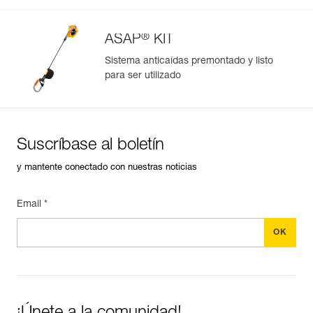
®
ASAP
KIT
Sistema anticaídas premontado y listo
para ser utilizado
Gestión y control simplificados de tus EPI
Para añadir un producto de Petzl, basta con escanear su
datamatrix. Toda la información relativa al producto se
cargará automáticamente.
Suscríbase al boletín
Importe y exporte de forma sencilla los datos de sus EPI.
y mantente conectado con nuestras noticias
Consulte el historial de un producto desde su fecha de
fabricación.
Email *
Más información