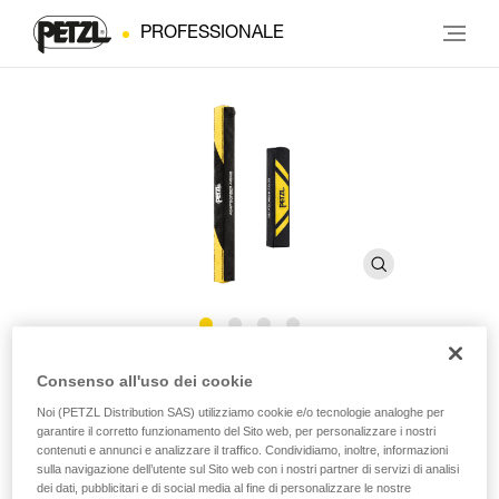
PROFESSIONALE
Custodia ASAP’SORBER
Consenso all'uso dei cookie
AXESS
Noi (PETZL Distribution SAS) utilizziamo cookie e/o tecnologie analoghe per
garantire il corretto funzionamento del Sito web, per personalizzare i nostri
contenuti e annunci e analizzare il traffico. Condividiamo, inoltre, informazioni
sulla navigazione dell’utente sul Sito web con i nostri partner di servizi di analisi
Custodia di ricambio per assorbitore di energia
dei dati, pubblicitari e di social media al fine di personalizzare le nostre
ASAP’SORBER AXESS