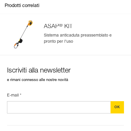
Prodotti correlati
®
ASAP
KIT
Sistema anticaduta preassemblato e
pronto per l’uso
Gestisci e controlla facilmente i tuoi DPI
Aggiungi un prodotto Petzl semplicemente scansionando il
suo datamatrix: tutte le informazioni sul prodotto saranno
compilate automaticamente.
Iscriviti alla newsletter
Importa ed esporta facilmente i dati dei tuoi DPI esistenti.
e rimani connesso alle nostre novità
Visualizza lo storico di un prodotto dalla sua data di
produzione.
E-mail *
Per saperne di più