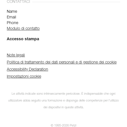
CONTATTACI
Name
Email
Phone
Modulo di contatto
Accesso stampa
Note legali
Politica di trattamento dei dati personali e di gestione dei cookie
Accessibility Declaration
Impostazioni cookie
Le attività indicate sono intrinsecamente pericolose. È indispensabile che ogni
utilizzatore abbia seguito una formazione e disponga delle competenze per l’utilizzo
dei dispositivi in queste attività.
© 1995-2026 Petzl