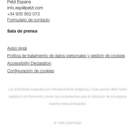
Petzl Espana
info.esp@petzl.com
+34 935 952 073
Formulario de contacto
Sala de prensa
Aviso legal
Política de tratamiento de datos personales y gestión de cookies
Accessibility Declaration
Configuración de cookies
Las actividades ilustradas son intrínsecamente peligrosas. Cada usuario debe haber
asistido a una formación y tener las competencias para la utilización de los equipos
durante estas actividades.
© 1995-2026 Petzl