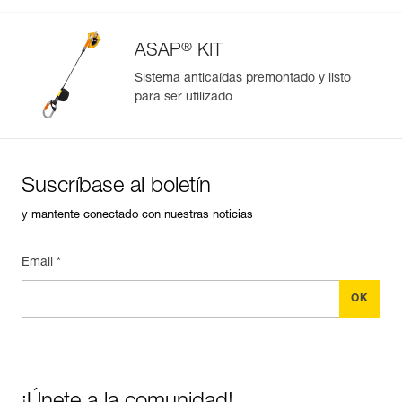
®
ASAP
KIT
Sistema anticaídas premontado y listo
para ser utilizado
Gestión y control simplificados de tus EPI
Para añadir un producto de Petzl, basta con escanear su
datamatrix. Toda la información relativa al producto se
cargará automáticamente.
Suscríbase al boletín
Importe y exporte de forma sencilla los datos de sus EPI.
y mantente conectado con nuestras noticias
Consulte el historial de un producto desde su fecha de
fabricación.
Email *
Más información