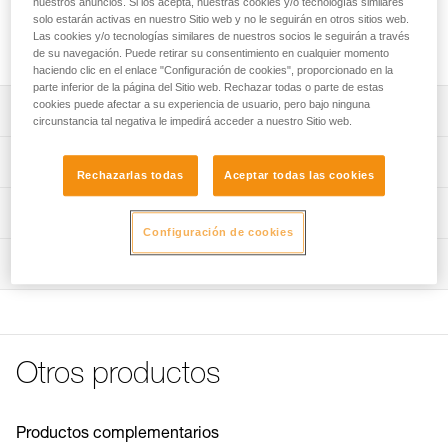
nuestros anuncios. Si los acepta, nuestras cookies y/o tecnologías similares
Funda de recambio para absorbedor de energía
solo estarán activas en nuestro Sitio web y no le seguirán en otros sitios web.
ASAP’SORBER AXESS. Varias referencias disponibles en
Las cookies y/o tecnologías similares de nuestros socios le seguirán a través
función de la generación de ASAP’SORBER AXESS.
de su navegación. Puede retirar su consentimiento en cualquier momento
haciendo clic en el enlace "Configuración de cookies", proporcionado en la
parte inferior de la página del Sitio web. Rechazar todas o parte de estas
cookies puede afectar a su experiencia de usuario, pero bajo ninguna
Descripción
circunstancia tal negativa le impedirá acceder a nuestro Sitio web.
Funda ASAP’SORBER AXESS, referencia L071EC00,
Características técnicas
compatible con:
Rechazarlas todas
Aceptar todas las cookies
- ASAP’SORBER AXESS (L071CC00) comercializado a
Características por referencia
Información técnica
partir de 2026.
Configuración de cookies
Funda ASAP’SORBER AXESS, referencia L071EA00,
Referencia : L071EA00
FAQ
compatible con:
Inspección
Compatible con : L071CA00, L071CA01
FAQ
- ASAP’SORBER AXESS (L071CB00) comercializado
Garantía : 3 Años
entre 2019 y 2026.
Pack : 1
Ver todo el contenido técnico
- ASAP’SORBER AXESS (L071CA00) comercializado
Referencia : L071EC00
entre 2018 y 2019.
Compatible con : L071CC00
Otros productos
Garantía : CN Años
Pack : 3
Productos complementarios