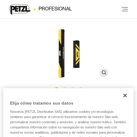
PROFESIONAL
Funda ASAP’SORBER AXESS
Elija cómo tratamos sus datos
Nosotros [PETZL Distribution SAS) utilizamos cookies y/o tecnologías
similares para garantizar el correcto funcionamiento de nuestro Sitio web,
Funda de recambio para absorbedor de energía
personalizar nuestro contenido y anuncios, y analizar nuestro tráfico. También
ASAP’SORBER AXESS
compartimos información sobre su navegación en nuestro Sitio web con
nuestros socios analíticos, publicitarios y de redes sociales para personalizar