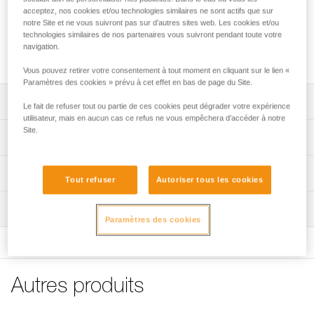
acceptez, nos cookies et/ou technologies similaires ne sont actifs que sur
notre Site et ne vous suivront pas sur d’autres sites web. Les cookies et/ou
Pochette de rechange pour l'absorbeur d'énergie
technologies similaires de nos partenaires vous suivront pendant toute votre
ASAP'SORBER AXESS. Plusieurs références disponibles en
navigation.
fonction de la génération d'ASAP'SORBER AXESS.
Vous pouvez retirer votre consentement à tout moment en cliquant sur le lien «
Paramètres des cookies » prévu à cet effet en bas de page du Site.
Descriptif
Le fait de refuser tout ou partie de ces cookies peut dégrader votre expérience
utilisateur, mais en aucun cas ce refus ne vous empêchera d’accéder à notre
Site.
Pochette ASAP'SORBER AXESS, référence L071EC00,
Spécifications techniques
compatible avec :
- ASAP'SORBER AXESS (L071CC00) commercialisé à
Spécifications référence(s)
Informations techniques
partir de 2026.
Tout refuser
Autoriser tous les cookies
Pochette ASAP'SORBER AXESS, référence L071EA00,
Référence : L071EA00
FAQ
compatible avec :
Inspection
Compatible avec : L071CA00, L071CA01
FAQ
Paramètres des cookies
- ASAP'SORBER AXESS (L071CB00) commercialisé entre
Garantie : 3 ans
2019 et 2026,
Conditionnement : 1
Voir tous les contenus techniques
- ASAP'SORBER AXESS (L071CA00) commercialisé entre
Référence : L071EC00
2018 et 2019.
Compatible avec : L071CC00
Autres produits
Garantie : CN ans
Conditionnement : 3