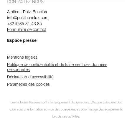
CONTACTEZ-NOUS
Alpitec - Petzl Benelux
info@petzlbenelux.com
+32 (0)85 31 43 85
Formulaire de contact
Espace presse
Mentions légales
Politique de confidentialité et de traitement des données
personnelles
Déclaration d'accessibilité
Paramètres des cookies
Les activités illustrées sont intrinsèquement dangereuses. Chaque utilisateur doit
avoir suivi une formation et avoir des compétences pour l’usage des équipements
lors de ces activités.