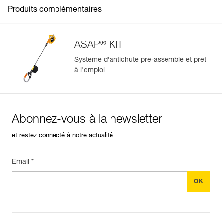
Produits complémentaires
®
ASAP
KIT
Système d’antichute pré-assemblé et prêt
à l'emploi
Gérer et inspecter facilement votre EPI
Ajoutez un produit Petzl en scannant simplement son
datamatrix : toutes les informations relatives au produit
s'afficheront automatiquement.
Abonnez-vous à la newsletter
Importez et exportez facilement vos données EPI
existantes.
et restez connecté à notre actualité
Voir l'historique d'un produit à partir de sa date de
fabrication.
Email *
En savoir plus