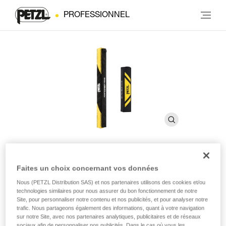
PROFESSIONNEL
Faites un choix concernant vos données
Pochette ASAP'SORBER
Nous (PETZL Distribution SAS) et nos partenaires utilisons des cookies et/ou
AXESS
technologies similaires pour nous assurer du bon fonctionnement de notre
Site, pour personnaliser notre contenu et nos publicités, et pour analyser notre
trafic. Nous partageons également des informations, quant à votre navigation
Pochette de rechange pour absorbeur d'énergie
sur notre Site, avec nos partenaires analytiques, publicitaires et de réseaux
ASAP'SORBER AXESS
sociaux afin de personnaliser nos publicités. Dans le cas où vous les