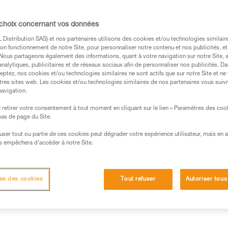
internationale. VULCAN peut êtr
sollicitation du mousqueton selo
Lire la suite
 choix concernant vos données
Distribution SAS) et nos partenaires utilisons des cookies et/ou technologies similai
on fonctionnement de notre Site, pour personnaliser notre contenu et nos publicités, et
Trouvez un revendeur
. Nous partageons également des informations, quant à votre navigation sur notre Site, 
analytiques, publicitaires et de réseaux sociaux afin de personnaliser nos publicités. Da
eptez, nos cookies et/ou technologies similaires ne sont actifs que sur notre Site et ne
tres sites web. Les cookies et/ou technologies similaires de nos partenaires vous suiv
navigation.
retirer votre consentement à tout moment en cliquant sur le lien « Paramètres des coo
 bas de page du Site.
efuser tout ou partie de ces cookies peut dégrader votre expérience utilisateur, mais en 
s empêchera d’accéder à notre Site.
Autres produits
Inspection
es des cookies
Tout refuser
Autoriser tous