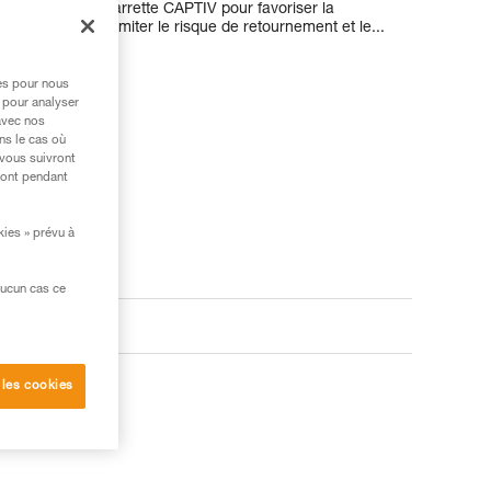
e associé à la barrette CAPTIV pour favoriser la
n le grand axe, limiter le risque de retournement et le...
res pour nous
 pour analyser
avec nos
ns le cas où
 vous suivront
ront pendant
kies » prévu à
aucun cas ce
 les cookies