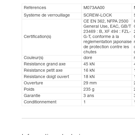
Références
M073AA00
Système de verrouillage
SCREW-LOCK
CE EN 362, NFPA 2500
General Use, EAC, GB/T
23469 : B, XF 494 : FZL-
Certification(s)
G-T, conforme à la
réglementation japonaise
de protection contre les
chutes
Couleur(s)
doré
Résistance grand axe
45 kN
Résistance petit axe
16 kN
Résistance doigt ouvert
18 kN
Ouverture
29 mm
Poids
235 g
Garantie
3 ans
Conditionnement
1