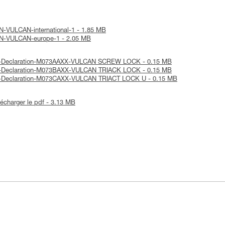
XAN-VULCAN-international-1 - 1.85 MB
OXAN-VULCAN-europe-1 - 2.05 MB
 UE-Declaration-M073AAXX-VULCAN SCREW LOCK - 0.15 MB
 UE-Declaration-M073BAXX-VULCAN TRIACK LOCK - 0.15 MB
 UE-Declaration-M073CAXX-VULCAN TRIACT LOCK U - 0.15 MB
lécharger le pdf - 3.13 MB