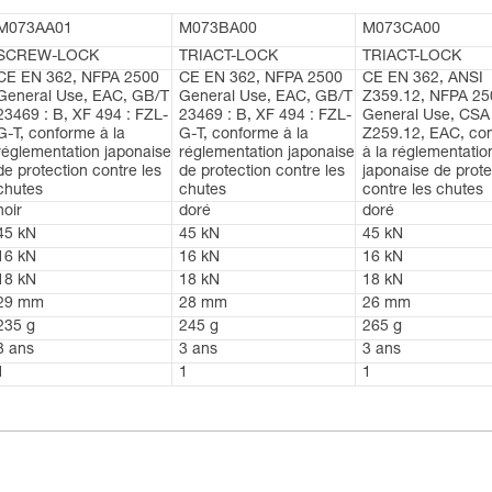
M073AA01
M073BA00
M073CA00
SCREW-LOCK
TRIACT-LOCK
TRIACT-LOCK
CE EN 362, NFPA 2500
CE EN 362, NFPA 2500
CE EN 362, ANSI
General Use, EAC, GB/T
General Use, EAC, GB/T
Z359.12, NFPA 25
23469 : B, XF 494 : FZL-
23469 : B, XF 494 : FZL-
General Use, CSA
G-T, conforme à la
G-T, conforme à la
Z259.12, EAC, co
réglementation japonaise
réglementation japonaise
à la réglementatio
de protection contre les
de protection contre les
japonaise de prote
chutes
chutes
contre les chutes
noir
doré
doré
45 kN
45 kN
45 kN
16 kN
16 kN
16 kN
18 kN
18 kN
18 kN
29 mm
28 mm
26 mm
235 g
245 g
265 g
3 ans
3 ans
3 ans
1
1
1