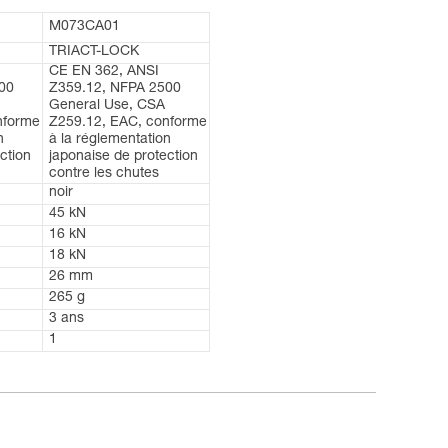
M073CA01
TRIACT-LOCK
CE EN 362, ANSI
00
Z359.12, NFPA 2500
General Use, CSA
nforme
Z259.12, EAC, conforme
n
à la réglementation
ction
japonaise de protection
contre les chutes
noir
45 kN
16 kN
18 kN
26 mm
265 g
3 ans
1