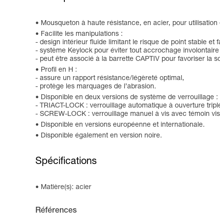
Mousqueton à haute résistance, en acier, pour utilisation
Facilite les manipulations :
- design intérieur fluide limitant le risque de point stable et
- système Keylock pour éviter tout accrochage involontair
- peut être associé à la barrette CAPTIV pour favoriser la so
Profil en H :
- assure un rapport résistance/légèreté optimal,
- protège les marquages de l’abrasion.
Disponible en deux versions de système de verrouillage :
- TRIACT-LOCK : verrouillage automatique à ouverture tripl
- SCREW-LOCK : verrouillage manuel à vis avec témoin visu
Disponible en versions européenne et internationale.
Disponible également en version noire.
Spécifications
Matière(s): acier
Références