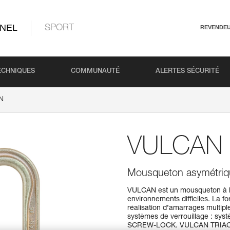
NEL
SPORT
REVENDE
ECHNIQUES
COMMUNAUTÉ
ALERTES SÉCURITÉ
N
VULCAN
Mousqueton asymétriqu
VULCAN est un mousqueton à hau
environnements difficiles. La 
réalisation d’amarrages multi
systèmes de verrouillage : sy
SCREW-LOCK. VULCAN TRIACT-L