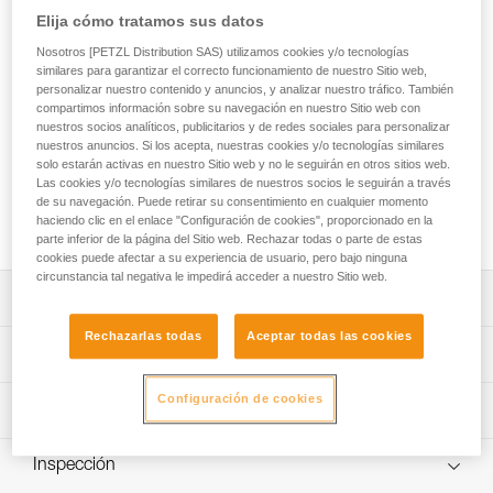
El VULCAN es un mosquetón de alta resistencia, de acero,
Elija cómo tratamos sus datos
destinado a una utilización en ambientes difíciles. La forma
asimétrica de gran capacidad es adecuada para el montaje
Nosotros [PETZL Distribution SAS) utilizamos cookies y/o tecnologías
similares para garantizar el correcto funcionamiento de nuestro Sitio web,
de anclajes múltiples, El mosquetón VULCAN está disponible
personalizar nuestro contenido y anuncios, y analizar nuestro tráfico. También
en dos sistemas de bloqueo de seguridad: sistema
compartimos información sobre su navegación en nuestro Sitio web con
automático TRIACT-LOCK y sistema manual SCREW-LOCK.
nuestros socios analíticos, publicitarios y de redes sociales para personalizar
El VULCAN TRIACT-LOCK está disponible en versiones
nuestros anuncios. Si los acepta, nuestras cookies y/o tecnologías similares
europea e internacional. El VULCAN se puede combinar con
solo estarán activas en nuestro Sitio web y no le seguirán en otros sitios web.
la barra CAPTIV para favorecer la solicitación del mosquetón
Las cookies y/o tecnologías similares de nuestros socios le seguirán a través
de su navegación. Puede retirar su consentimiento en cualquier momento
según el eje mayor, limitar el riesgo de volteo y solidarizarlo
haciendo clic en el enlace "Configuración de cookies", proporcionado en la
con el aparato.
parte inferior de la página del Sitio web. Rechazar todas o parte de estas
cookies puede afectar a su experiencia de usuario, pero bajo ninguna
circunstancia tal negativa le impedirá acceder a nuestro Sitio web.
Descripción
Rechazarlas todas
Aceptar todas las cookies
Mosquetón de alta resistencia, de acero, para utilizarlo en
Características técnicas
ambientes difíciles y especialmente adaptado para
realizar anclajes múltiples.
Configuración de cookies
Materiales: acero
Información técnica
Facilita las manipulaciones:
Características por referencia
- Diseño interior fluido que limita el riesgo de punto estable
Ficha técnica
y facilita la rotación del mosquetón.
Inspección
Descargar el pdf technical-notice-OXAN-VULCAN-
Referencia : M073AA00
- Sistema Keylock para evitar cualquier enganche
international-1