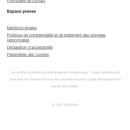
Formulaire de contact
Espace presse
Mentions légales
Politique de confidentialité et de traitement des données
personnelles
Déclaration d'accessibilité
Paramètres des cookies
Les activités illustrées sont intrinsèquement dangereuses. Chaque utilisateur doit
avoir suivi une formation et avoir des compétences pour l’usage des équipements
lors de ces activités.
© 1995-2026 Petzl