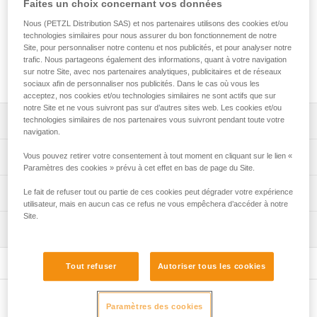
Faites un choix concernant vos données
rapidement un point d’amarrage fixe. La longueur de corde
nécessaire pour le constituer s’ajuste très facilement grâce
Nous (PETZL Distribution SAS) et nos partenaires utilisons des cookies et/ou
à l’appareil autobloquant intégré. La gaine de protection
technologies similaires pour nous assurer du bon fonctionnement de notre
amovible favorise le coulissement de la corde, tout en la
Site, pour personnaliser notre contenu et nos publicités, et pour analyser notre
protégeant des points de contacts agressifs. Il est disponible
trafic. Nous partageons également des informations, quant à votre navigation
sur notre Site, avec nos partenaires analytiques, publicitaires et de réseaux
en quatre longueurs.
sociaux afin de personnaliser nos publicités. Dans le cas où vous les
acceptez, nos cookies et/ou technologies similaires ne sont actifs que sur
notre Site et ne vous suivront pas sur d’autres sites web. Les cookies et/ou
Descriptif
technologies similaires de nos partenaires vous suivront pendant toute votre
navigation.
Facile à utiliser :
Spécifications techniques
Vous pouvez retirer votre consentement à tout moment en cliquant sur le lien «
- permet de réaliser rapidement un amarrage réglable
Paramètres des cookies » prévu à cet effet en bas de page du Site.
d'une longueur supérieure à deux mètres,
Matière(s): polyamide, polyester, aluminium
Informations techniques
Le fait de refuser tout ou partie de ces cookies peut dégrader votre expérience
- système de réglage progressif permettant d’ajuster
utilisateur, mais en aucun cas ce refus ne vous empêchera d’accéder à notre
Certification(s): CE EN 795 B, EAC, GB 30862/B
facilement la longueur et la tension au point d'amarrage
Site.
Notice
(1).
Inspection
Spécifications référence(s)
Télécharger le pdf technical-notice GRILLON-3
Terminaisons cousues aux deux extrémités avec gaine
Télécharger le pdf GRILLON replacement rope
Procédure de vérification EPI
Référence : L052AA00
plastique pour maintenir le connecteur en position et
Déclaration de conformité
Tout refuser
Autoriser tous les cookies
Télécharger le pdf verif EPI-GRILLON-procedure-FR
Longueur : 2 m
protéger la corde de l’abrasion.
Télécharger le pdf UE-Declaration-L052xAXX-GRILLON
Poids : 480 g
Gaine de protection permettant de protéger la corde des
Fiche de suivi EPI
Garantie : 3 ans
Conseils pour l'entretien de vos équipements
Autres produits
points de contact agressifs, tout en favorisant le
Paramètres des cookies
Télécharger le pdf verif EPI-GRILLON-suivi-FR
Conditionnement : 1
Télécharger le pdf Maintenance tips