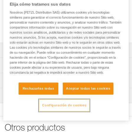
un punto de anclaje fijo. La longitud de cuerda necesaria
Elija cómo tratamos sus datos
para montarlo se regula muy fácilmente gracias al aparato
Nosotros [PETZL Distribution SAS) utilizamos cookies y/o tecnologías
autobloqueante integrado. La funda de protección extraíble
similares para garantizar el correcto funcionamiento de nuestro Sitio web,
favorece el deslizamiento de la cuerda, a la vez que la
personalizar nuestro contenido y anuncios, y analizar nuestro tráfico. También
protege de los puntos de contacto agresivos. Disponible en
compartimos información sobre su navegación en nuestro Sitio web con
cuatro longitudes.
nuestros socios analíticos, publicitarios y de redes sociales para personalizar
nuestros anuncios. Si los acepta, nuestras cookies y/o tecnologías similares
solo estarán activas en nuestro Sitio web y no le seguirán en otros sitios web.
Las cookies y/o tecnologías similares de nuestros socios le seguirán a través
Descripción
de su navegación. Puede retirar su consentimiento en cualquier momento
haciendo clic en el enlace "Configuración de cookies", proporcionado en la
parte inferior de la página del Sitio web. Rechazar todas o parte de estas
Fácil de utilizar:
Características técnicas
cookies puede afectar a su experiencia de usuario, pero bajo ninguna
- Permite realizar rápidamente un anclaje regulable de
circunstancia tal negativa le impedirá acceder a nuestro Sitio web.
una longitud superior a dos metros.
Materiales: poliamida, poliéster y aluminio
Información técnica
- Sistema de regulación progresivo que permite ajustar
Certificaciones: CE EN 795 B, EAC, GB 30862/B
fácilmente la longitud y la tensión en el punto de anclaje
Rechazarlas todas
Aceptar todas las cookies
Ficha técnica
(1).
Inspección
Características por referencia
Descargar el pdf technical-notice GRILLON-3
Terminales cosidos en las dos puntas con funda plástica
Descargar el pdf GRILLON replacement rope
Configuración de cookies
Procedimiento de revisión del EPI
Referencia : L052AA00
para mantener el conector en posición y proteger la
Declaración de conformidad
Descargar el pdf verif EPI-GRILLON-procedure-ES
Longitud : 2 m
cuerda de la abrasión.
Descargar el pdf UE-Declaration-L052xAXX-GRILLON
Peso : 480 g
Funda de protección que permite proteger la cuerda de
Ficha de seguimiento del EPI
Garantía : 3 Años
Consejos para el mantenimiento de tus equipos
Otros productos
los puntos de contacto agresivos, favoreciendo al mismo
Descargar el pdf verif EPI-GRILLON-suivi-ES
Pack : 1
Descargar el pdf Maintenance tips