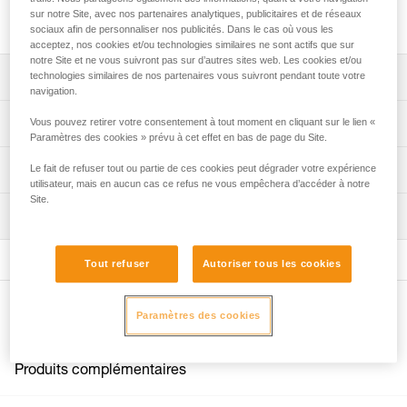
sur notre Site, avec nos partenaires analytiques, publicitaires et de réseaux
Tubulaire de protection pour les longes GRILLON.
sociaux afin de personnaliser nos publicités. Dans le cas où vous les
acceptez, nos cookies et/ou technologies similaires ne sont actifs que sur
notre Site et ne vous suivront pas sur d’autres sites web. Les cookies et/ou
Descriptif
technologies similaires de nos partenaires vous suivront pendant toute votre
navigation.
Compatible avec toutes les longes GRILLON.
Spécifications techniques
Vous pouvez retirer votre consentement à tout moment en cliquant sur le lien «
Paramètres des cookies » prévu à cet effet en bas de page du Site.
Spécifications référence(s)
Informations techniques
Le fait de refuser tout ou partie de ces cookies peut dégrader votre expérience
utilisateur, mais en aucun cas ce refus ne vous empêchera d’accéder à notre
Référence : L52000
Site.
FAQ
Inspection
Garantie : 3
FAQ
Conditionnement : 1
Voir tous les contenus techniques
Tout refuser
Autoriser tous les cookies
Autres produits
Paramètres des cookies
Produits complémentaires