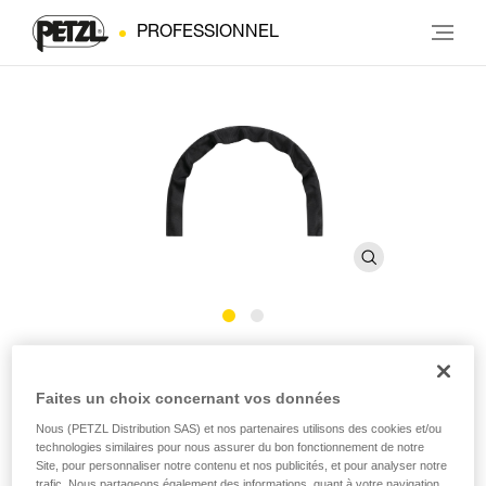
PROFESSIONNEL
Tubulaire de protection
Faites un choix concernant vos données
GRILLON
Nous (PETZL Distribution SAS) et nos partenaires utilisons des cookies et/ou
technologies similaires pour nous assurer du bon fonctionnement de notre
Tubulaire de protection pour longes GRILLON
Site, pour personnaliser notre contenu et nos publicités, et pour analyser notre
trafic. Nous partageons également des informations, quant à votre navigation