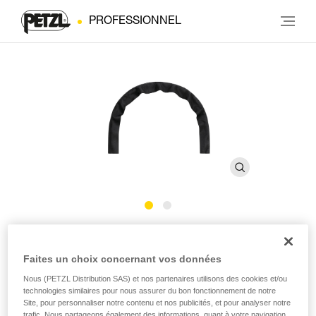
PROFESSIONNEL
Tubulaire de protection
Faites un choix concernant vos données
GRILLON
Nous (PETZL Distribution SAS) et nos partenaires utilisons des cookies et/ou
technologies similaires pour nous assurer du bon fonctionnement de notre
Tubulaire de protection pour longes GRILLON
Site, pour personnaliser notre contenu et nos publicités, et pour analyser notre
trafic. Nous partageons également des informations, quant à votre navigation