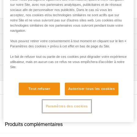
sur notre Site, avec nos partenaires analytiques, publicitaires et de réseaux
Tubulaire de protection pour les longes GRILLON.
sociaux afin de personnaliser nos publicités. Dans le cas où vous les
acceptez, nos cookies et/ou technologies similaires ne sont actifs que sur
notre Site et ne vous suivront pas sur d’autres sites web. Les cookies et/ou
Descriptif
technologies similaires de nos partenaires vous suivront pendant toute votre
navigation.
Compatible avec toutes les longes GRILLON.
Spécifications techniques
Vous pouvez retirer votre consentement à tout moment en cliquant sur le lien «
Paramètres des cookies » prévu à cet effet en bas de page du Site.
Spécifications référence(s)
Informations techniques
Le fait de refuser tout ou partie de ces cookies peut dégrader votre expérience
utilisateur, mais en aucun cas ce refus ne vous empêchera d’accéder à notre
Référence : L52000
Site.
FAQ
Inspection
Garantie : 3
FAQ
Conditionnement : 1
Voir tous les contenus techniques
Tout refuser
Autoriser tous les cookies
Autres produits
Paramètres des cookies
Produits complémentaires