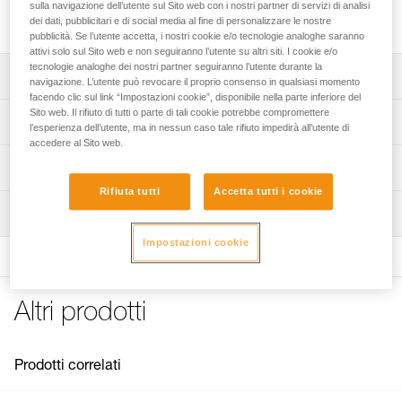
sulla navigazione dell’utente sul Sito web con i nostri partner di servizi di analisi
Tubolare di protezione per i cordini GRILLON.
dei dati, pubblicitari e di social media al fine di personalizzare le nostre
pubblicità. Se l’utente accetta, i nostri cookie e/o tecnologie analoghe saranno
attivi solo sul Sito web e non seguiranno l’utente su altri siti. I cookie e/o
tecnologie analoghe dei nostri partner seguiranno l’utente durante la
Descrizione
navigazione. L’utente può revocare il proprio consenso in qualsiasi momento
facendo clic sul link “Impostazioni cookie”, disponibile nella parte inferiore del
Sito web. Il rifiuto di tutti o parte di tali cookie potrebbe compromettere
Compatibile con tutti i cordini GRILLON.
Specifiche tecniche
l’esperienza dell’utente, ma in nessun caso tale rifiuto impedirà all’utente di
accedere al Sito web.
Dettagli codice
Informazioni tecniche
Rifiuta tutti
Accetta tutti i cookie
Codice : L52000
FAQ
Ispezione
Garanzia : 3
FAQ
Confezione : 1
Impostazioni cookie
See all technical content
Altri prodotti
Prodotti correlati