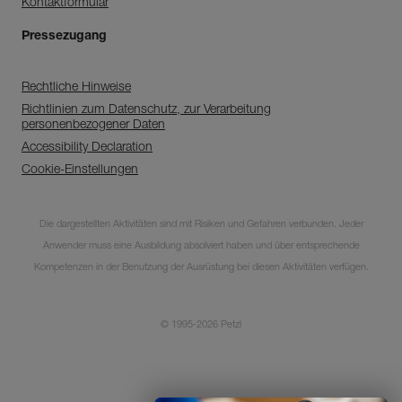
Kontaktformular
Pressezugang
Rechtliche Hinweise
Richtlinien zum Datenschutz, zur Verarbeitung
personenbezogener Daten
Accessibility Declaration
Cookie-Einstellungen
Die dargestellten Aktivitäten sind mit Risiken und Gefahren verbunden. Jeder
Anwender muss eine Ausbildung absolviert haben und über entsprechende
Kompetenzen in der Benutzung der Ausrüstung bei diesen Aktivitäten verfügen.
Entdecken Sie
© 1995-2026 Petzl
ePPEcentre
ePPEcentre vereinfacht die
Kontrolle und Überprüfung ihrer
PSA-Bestände