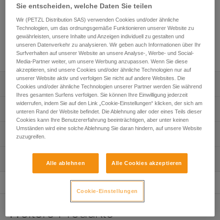
schnellen Einrichten eines festen Anschlagpunktes. Die
Sie entscheiden, welche Daten Sie teilen
hierfür erforderliche Seillänge lässt sich mithilfe der
Wir (PETZL Distribution SAS) verwenden Cookies und/oder ähnliche
integrierten Spannvorrichtung spielend leicht anpassen. Die
Technologien, um das ordnungsgemäße Funktionieren unserer Website zu
abnehmbare Schutzhülle erleichtert den Durchlauf des Seils
gewährleisten, unsere Inhalte und Anzeigen individuell zu gestalten und
und schützt es vor rauen Auflagepunkten. Es ist in vier
unseren Datenverkehr zu analysieren. Wir geben auch Informationen über Ihr
Längen erhältlich.
Surfverhalten auf unserer Website an unsere Analyse-, Werbe- und Social-
Media-Partner weiter, um unsere Werbung anzupassen. Wenn Sie diese
akzeptieren, sind unsere Cookies und/oder ähnliche Technologien nur auf
unserer Website aktiv und verfolgen Sie nicht auf andere Websites. Die
Leistungsverzeichnis
Cookies und/oder ähnliche Technologien unserer Partner werden Sie während
Ihres gesamten Surfens verfolgen. Sie können Ihre Einwilligung jederzeit
widerrufen, indem Sie auf den Link „Cookie-Einstellungen“ klicken, der sich am
Einfach zu bedienen:
Technische Spezifikationen
unteren Rand der Website befindet. Die Ablehnung aller oder eines Teils dieser
- Ermöglicht die schnelle Installation einer auf eine Länge
Cookies kann Ihre Benutzererfahrung beeinträchtigen, aber unter keinen
von über zwei Metern einstellbaren Anschlageinrichtung.
Umständen wird eine solche Ablehnung Sie daran hindern, auf unsere Website
Material: Polyamid, Polyester, Aluminium
Technische Informationen
- Stufenloses Einstellsystem zum einfachen Anpassen der
zuzugreifen.
Zertifizierung(en): CE EN 795 B, EAC, GB 30862/B
Länge und zum Spannen am Anschlagpunkt (1).
Gebrauchsanleitung
Die vernähten Endverbindungen mit Kunststoffhülle halten
Wartung
Zugrundeliegende Spezifikationen
Das PDF herunterladen technical-notice GRILLON-3
Alle ablehnen
Alle Cookies akzeptieren
das Verbindungselement in der richtigen Position und
Das PDF herunterladen GRILLON replacement rope
Ablauf der PSA-Prüfung
Referenz : L052AA00
schützen das Seil vor Abrieb.
Konformitätserklärung
Das PDF herunterladen verif EPI-GRILLON-procedure-DE
Länge : 2 m
Die Schutzhülle schützt das Seil gegen Abrieb an rauen
Cookie-Einstellungen
Das PDF herunterladen UE-Declaration-L052xAXX-
Gewicht : 480 g
Auflagepunkten und erleichtert den Durchlauf des Seils.
PSA-Prüfbogen
GRILLON
Garantie : 3 Jahre
Weitere Produkte
Das PDF herunterladen verif EPI-GRILLON-suivi-DE
Erhältlich in vier Längen: 2, 3, 4 und 5 m. Die Länge des
Verpackung : 1
Pflegeempfehlungen für Ihre Ausrüstung