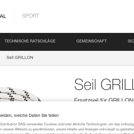
AL
SPORT
TECHNISCHE RATSCHLÄGE
GEMEINSCHAFT
SI
Seil GRILLON
Seil GRI
Ersatzseil für GRILLON
Ersatzseil für GRILLON-Verbindu
heiden, welche Daten Sie teilen
Distribution SAS) verwenden Cookies und/oder ähnliche Technologien, um das ordnu
Einen Händler finden
n unserer Website zu gewährleisten, unsere Inhalte und Anzeigen individuell zu gestalte