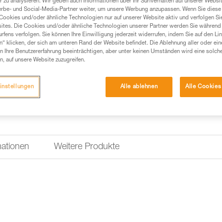
 zu analysieren. Wir geben auch Informationen über Ihr Surfverhalten auf unserer Websi
erbe- und Social-Media-Partner weiter, um unsere Werbung anzupassen. Wenn Sie diese 
Cookies und/oder ähnliche Technologien nur auf unserer Website aktiv und verfolgen Sie
ites. Die Cookies und/oder ähnliche Technologien unserer Partner werden Sie während 
fens verfolgen. Sie können Ihre Einwilligung jederzeit widerrufen, indem Sie auf den Li
n“ klicken, der sich am unteren Rand der Website befindet. Die Ablehnung aller oder ein
 Ihre Benutzererfahrung beeinträchtigen, aber unter keinen Umständen wird eine solch
n, auf unsere Website zuzugreifen.
instellungen
Alle ablehnen
Alle Cookies
mationen
Weitere Produkte