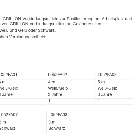
on GRILLON-Verbindungsmitteln zur Positionierung am Arbeitsplatz un
ng von GRILLON-Verbindungsmitteln an Geländerseilen.
: Weiß und Gelb oder Schwarz.
chen Verbindungsmitteln:
L052FA01
L052FA02
L052FA03
3 m
4 m
5 m
Weiß/Gelb
Weiß/Gelb
Weiß/Gelb
3 Jahre
3 Jahre
3 Jahre
1
1
1
L052FA07
L052FA08
2 m
3 m
Schwarz
Schwarz