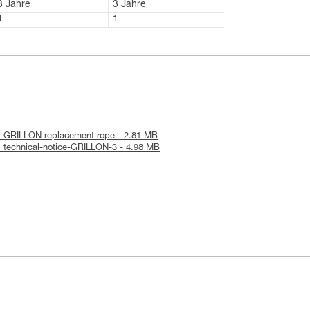
3 Jahre
3 Jahre
1
1
: GRILLON replacement rope - 2.81 MB
: technical-notice-GRILLON-3 - 4.98 MB