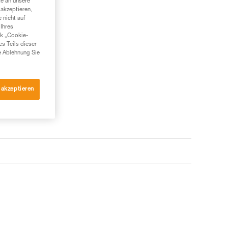
te an unsere
akzeptieren,
 nicht auf
Ihres
nk „Cookie-
es Teils dieser
e Ablehnung Sie
 akzeptieren