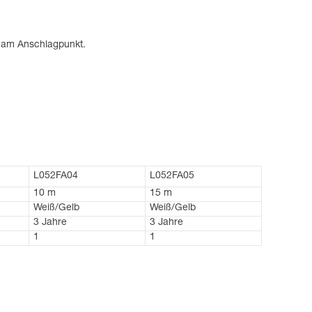
d am Anschlagpunkt.
L052FA04
L052FA05
10 m
15 m
Weiß/Gelb
Weiß/Gelb
3 Jahre
3 Jahre
1
1