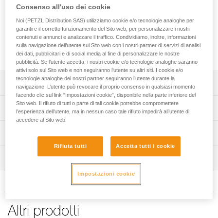
rapidamente un punto di ancoraggio fisso. La lunghezza di
Consenso all'uso dei cookie
fune necessaria per realizzarlo si regola molto facilmente
Noi (PETZL Distribution SAS) utilizziamo cookie e/o tecnologie analoghe per
grazie al dispositivo autobloccante integrato. La guaina di
garantire il corretto funzionamento del Sito web, per personalizzare i nostri
protezione amovibile favorisce lo scorrimento della fune,
contenuti e annunci e analizzare il traffico. Condividiamo, inoltre, informazioni
proteggendola dai punti di contatto che potrebbero
sulla navigazione dell’utente sul Sito web con i nostri partner di servizi di analisi
danneggiarla. È disponibile in quattro lunghezze.
dei dati, pubblicitari e di social media al fine di personalizzare le nostre
pubblicità. Se l’utente accetta, i nostri cookie e/o tecnologie analoghe saranno
attivi solo sul Sito web e non seguiranno l’utente su altri siti. I cookie e/o
tecnologie analoghe dei nostri partner seguiranno l’utente durante la
Descrizione
navigazione. L’utente può revocare il proprio consenso in qualsiasi momento
facendo clic sul link “Impostazioni cookie”, disponibile nella parte inferiore del
Sito web. Il rifiuto di tutti o parte di tali cookie potrebbe compromettere
Semplice da utilizzare:
Specifiche tecniche
l’esperienza dell’utente, ma in nessun caso tale rifiuto impedirà all’utente di
- permette di realizzare rapidamente un ancoraggio
accedere al Sito web.
regolabile di lunghezza superiore a due metri,
Materiali: poliammide, poliestere, alluminio
Informazioni tecniche
- sistema di regolazione progressiva che consente di
Certificazione(i): CE EN 795 B, EAC, GB 30862/B
regolare facilmente la lunghezza e la tensione sul punto di
Rifiuta tutti
Accetta tutti i cookie
Libretto d'uso
ancoraggio (1).
Ispezione
Dettagli codice
Scarica il pdf technical-notice GRILLON-3
Terminazioni cucite alle due estremità con guaina in
Scarica il pdf GRILLON replacement rope
Impostazioni cookie
Procedura di verifica del DPI
Codice : L052AA00
plastica per mantenere il connettore in posizione e
Dichiarazione di conformità
Scarica il pdf verif EPI-GRILLON-procedure-IT
Lunghezza : 2 m
proteggere la fune dall’abrasione.
Scarica il pdf UE-Declaration-L052xAXX-GRILLON
Peso : 480 g
Guaina di protezione amovibile che consente di
Verifica del prodotto
Garanzia : 3 anni
Consigli per la manutenzione del materiale Petzl
Altri prodotti
proteggere la fune dai punti di contatto che potrebbero
Scarica il pdf verif EPI-GRILLON-suivi-IT
Confezione : 1
Scarica il pdf Maintenance tips