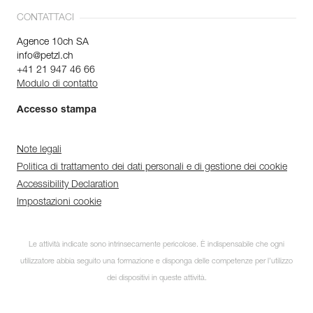
CONTATTACI
Agence 10ch SA
info@petzl.ch
+41 21 947 46 66
Modulo di contatto
Accesso stampa
Note legali
Politica di trattamento dei dati personali e di gestione dei cookie
Accessibility Declaration
Impostazioni cookie
Le attività indicate sono intrinsecamente pericolose. È indispensabile che ogni
utilizzatore abbia seguito una formazione e disponga delle competenze per l’utilizzo
dei dispositivi in queste attività.