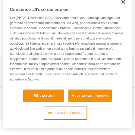
Consenso all'uso dei cookie
Vite di ricambio che consente di bloccare la flangia del
bloccante di un cordino GRILLON (cordini commercializzati
Noi (PETZL Distribution SAS) utilizziamo cookie e/o tecnologie analoghe per
garantire il corretto funzionamento del Sito web, per personalizzare i nostri
dal 2018).
contenuti e annunci e analizzare il traffico. Condividiamo, inoltre, informazioni
sulla navigazione dell’utente sul Sito web con i nostri partner di servizi di analisi
dei dati, pubblicitari e di social media al fine di personalizzare le nostre
Richiedi parte al servizio post-vendita
pubblicità. Se l’utente accetta, i nostri cookie e/o tecnologie analoghe saranno
attivi solo sul Sito web e non seguiranno l’utente su altri siti. I cookie e/o
tecnologie analoghe dei nostri partner seguiranno l’utente durante la
navigazione. L’utente può revocare il proprio consenso in qualsiasi momento
Descrizione
facendo clic sul link “Impostazioni cookie”, disponibile nella parte inferiore del
Sito web. Il rifiuto di tutti o parte di tali cookie potrebbe compromettere
l’esperienza dell’utente, ma in nessun caso tale rifiuto impedirà all’utente di
Vite compatibile con i cordini GRILLON commercializzati
Specifiche tecniche
accedere al Sito web.
dal 2018:
- GRILLON (L052AA),
Certificazione(i): CE
Informazioni tecniche
- GRILLON PLUS (L052EA),
Rifiuta tutti
Accetta tutti i cookie
- GRILLON HOOK (L052BA, L052CA),
Dettagli codice
FAQ
- GRILLON MGO (L052DA).
Ispezione
FAQ
Impostazioni cookie
Codice : L052RA00
Garanzia : 3 anni
See all technical content
Confezione : 1