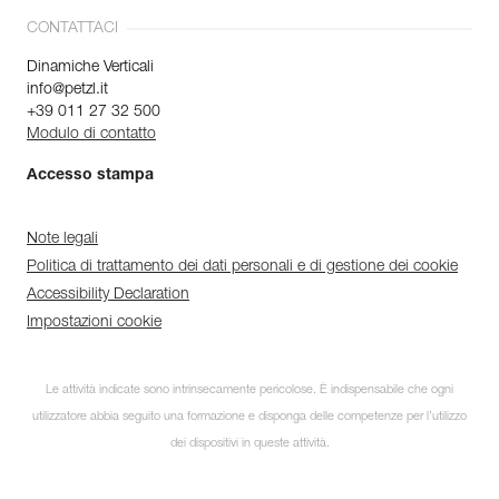
CONTATTACI
Dinamiche Verticali
info@petzl.it
+39 011 27 32 500
Modulo di contatto
Accesso stampa
Note legali
Politica di trattamento dei dati personali e di gestione dei cookie
Accessibility Declaration
Impostazioni cookie
Le attività indicate sono intrinsecamente pericolose. È indispensabile che ogni
utilizzatore abbia seguito una formazione e disponga delle competenze per l’utilizzo
dei dispositivi in queste attività.