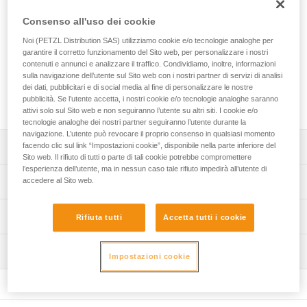
Consenso all'uso dei cookie
Vite di ricambio che consente di bloccare la flangia del
bloccante di un cordino GRILLON (cordini commercializzati
Noi (PETZL Distribution SAS) utilizziamo cookie e/o tecnologie analoghe per
garantire il corretto funzionamento del Sito web, per personalizzare i nostri
dal 2018).
contenuti e annunci e analizzare il traffico. Condividiamo, inoltre, informazioni
sulla navigazione dell’utente sul Sito web con i nostri partner di servizi di analisi
dei dati, pubblicitari e di social media al fine di personalizzare le nostre
Richiedi parte al servizio post-vendita
pubblicità. Se l’utente accetta, i nostri cookie e/o tecnologie analoghe saranno
attivi solo sul Sito web e non seguiranno l’utente su altri siti. I cookie e/o
tecnologie analoghe dei nostri partner seguiranno l’utente durante la
navigazione. L’utente può revocare il proprio consenso in qualsiasi momento
Descrizione
facendo clic sul link “Impostazioni cookie”, disponibile nella parte inferiore del
Sito web. Il rifiuto di tutti o parte di tali cookie potrebbe compromettere
l’esperienza dell’utente, ma in nessun caso tale rifiuto impedirà all’utente di
Vite compatibile con i cordini GRILLON commercializzati
Specifiche tecniche
accedere al Sito web.
dal 2018:
- GRILLON (L052AA),
Certificazione(i): CE
Informazioni tecniche
- GRILLON PLUS (L052EA),
Rifiuta tutti
Accetta tutti i cookie
- GRILLON HOOK (L052BA, L052CA),
Dettagli codice
FAQ
- GRILLON MGO (L052DA).
Ispezione
FAQ
Impostazioni cookie
Codice : L052RA00
Garanzia : 3 anni
See all technical content
Confezione : 1