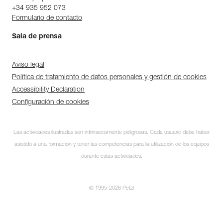
+34 935 952 073
Formulario de contacto
Sala de prensa
Aviso legal
Política de tratamiento de datos personales y gestión de cookies
Accessibility Declaration
Configuración de cookies
Las actividades ilustradas son intrínsecamente peligrosas. Cada usuario debe haber
asistido a una formación y tener las competencias para la utilización de los equipos
durante estas actividades.
© 1995-2026 Petzl