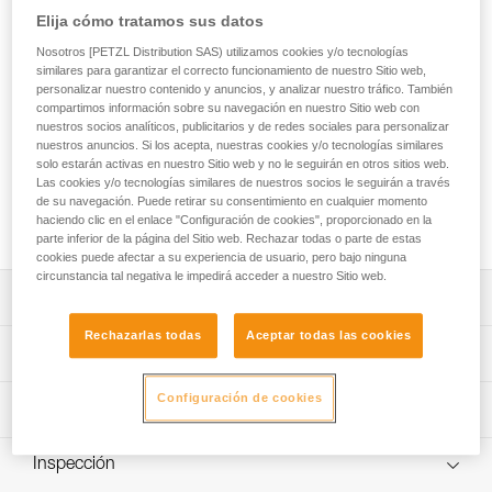
El VULCAN es un mosquetón de alta resistencia, de acero,
Elija cómo tratamos sus datos
destinado a una utilización en ambientes difíciles. La forma
asimétrica de gran capacidad es adecuada para el montaje
Nosotros [PETZL Distribution SAS) utilizamos cookies y/o tecnologías
similares para garantizar el correcto funcionamiento de nuestro Sitio web,
de anclajes múltiples, El mosquetón VULCAN está disponible
personalizar nuestro contenido y anuncios, y analizar nuestro tráfico. También
en dos sistemas de bloqueo de seguridad: sistema
compartimos información sobre su navegación en nuestro Sitio web con
automático TRIACT-LOCK y sistema manual SCREW-LOCK.
nuestros socios analíticos, publicitarios y de redes sociales para personalizar
El VULCAN TRIACT-LOCK está disponible en versiones
nuestros anuncios. Si los acepta, nuestras cookies y/o tecnologías similares
europea e internacional. El VULCAN se puede combinar con
solo estarán activas en nuestro Sitio web y no le seguirán en otros sitios web.
la barra CAPTIV para favorecer la solicitación del mosquetón
Las cookies y/o tecnologías similares de nuestros socios le seguirán a través
de su navegación. Puede retirar su consentimiento en cualquier momento
según el eje mayor, limitar el riesgo de volteo y solidarizarlo
haciendo clic en el enlace "Configuración de cookies", proporcionado en la
con el aparato.
parte inferior de la página del Sitio web. Rechazar todas o parte de estas
cookies puede afectar a su experiencia de usuario, pero bajo ninguna
circunstancia tal negativa le impedirá acceder a nuestro Sitio web.
Descripción
Rechazarlas todas
Aceptar todas las cookies
Mosquetón de alta resistencia, de acero, para utilizarlo en
Características técnicas
ambientes difíciles y especialmente adaptado para
realizar anclajes múltiples.
Configuración de cookies
Materiales: acero
Información técnica
Facilita las manipulaciones:
Características por referencia
- Diseño interior fluido que limita el riesgo de punto estable
Ficha técnica
y facilita la rotación del mosquetón.
Inspección
Descargar el pdf technical-notice-OXAN-VULCAN-
Referencia : M073AA00
- Sistema Keylock para evitar cualquier enganche
international-1