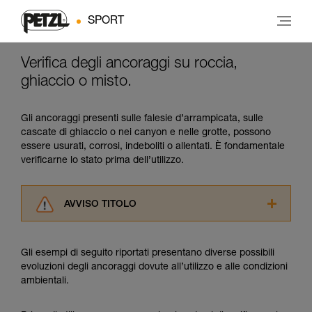
SPORT
Verifica degli ancoraggi su roccia,
ghiaccio o misto.
Gli ancoraggi presenti sulle falesie d’arrampicata, sulle
cascate di ghiaccio o nei canyon e nelle grotte, possono
essere usurati, corrosi, indeboliti o allentati. È fondamentale
verificarne lo stato prima dell’utilizzo.
AVVISO TITOLO
Leggere attentamente le istruzioni tecniche dei
prodotti utilizzati in questo consiglio prima di
Gli esempi di seguito riportati presentano diverse possibili
consultarlo. Dovete aver compreso le
evoluzioni degli ancoraggi dovute all’utilizzo e alle condizioni
informazioni dell’istruzione tecnica per poter
ambientali.
capire queste ulteriori informazioni.
La padronanza di queste tecniche richiede una