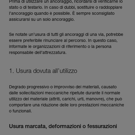
formazione ed un addestramento specifico.
Prima di utilizzare un ancoraggio, ricordarsi di verificarne lo
Verificate con un professionista la vostra
stato o di testarlo. In caso di dubbi, sostituire o raddoppiare
capacità di rifare la manovra, da soli, in piena
l’ancoraggio quando è possibile. È sempre sconsigliato
sicurezza, prima di riprodurla autonomamente.
assicurarsi su un solo ancoraggio.
Forniamo esempi di tecniche relative alla vostra
attività. Ne possono esistere altre che non
Se notate un’usura di tutti gli ancoraggi di una via, potrebbe
vengono qui descritte.
essere preferibile rinunciare al percorso. In questo caso,
informate le organizzazioni di riferimento o la persona
responsabile dell’attrezzatura.
1. Usura dovuta all’utilizzo
Degrado progressivo o improvviso dei materiali, causato
dalle sollecitazioni meccaniche ripetute durante il normale
utilizzo del materiale (attriti, carichi, urti, manovre), che può
comportare una riduzione delle loro prestazioni meccaniche
o funzionali.
Usura marcata, deformazioni o fessurazioni