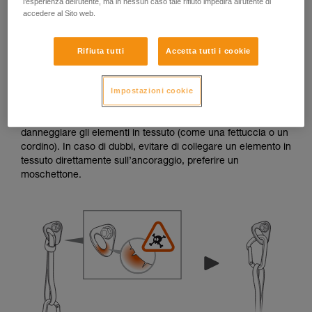
l’esperienza dell’utente, ma in nessun caso tale rifiuto impedirà all’utente di
accedere al Sito web.
Rifiuta tutti
Accetta tutti i cookie
Sbavature e spigoli vivi
Impostazioni cookie
Quando il bordo di una placchetta o di un chiodo presenta
sbavature o spigoli vivi, i fori di collegamento possono
danneggiare gli elementi in tessuto (come una fettuccia o un
cordino). In caso di dubbi, evitare di collegare un elemento in
tessuto direttamente sull’ancoraggio, preferire un
moschettone.