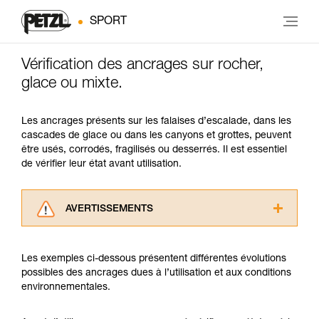
SPORT
Vérification des ancrages sur rocher,
glace ou mixte.
Les ancrages présents sur les falaises d’escalade, dans les
cascades de glace ou dans les canyons et grottes, peuvent
être usés, corrodés, fragilisés ou desserrés. Il est essentiel
de vérifier leur état avant utilisation.
AVERTISSEMENTS
Lisez attentivement les notices techniques des
produits utilisés dans ce conseil avant de le
Les exemples ci-dessous présentent différentes évolutions
consulter. Vous devez avoir compris les
possibles des ancrages dues à l’utilisation et aux conditions
informations de la notice technique pour
environnementales.
pouvoir comprendre ce complément
d’informations.