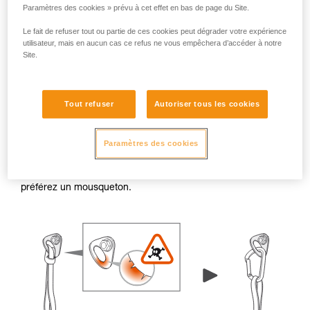
Paramètres des cookies » prévu à cet effet en bas de page du Site.
Le fait de refuser tout ou partie de ces cookies peut dégrader votre expérience
utilisateur, mais en aucun cas ce refus ne vous empêchera d’accéder à notre
Site.
Bavures et arêtes vives
Tout refuser
Autoriser tous les cookies
Lorsque le rebord d’une plaquette ou d’un piton présente
des bavures ou des arêtes vives, les trous de connexion
Paramètres des cookies
peuvent endommager les éléments textiles (comme une
sangle ou une cordelette). En cas de doute, évitez de
connecter un élément textile directement dans l’ancrage,
préférez un mousqueton.