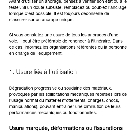
Maîtriser ces techniques nécessite une
Avant d’utiliser un ancrage, pensez à vérifier son état ou à le
formation et un entraînement spécifique. Validez
tester. Si un doute subsiste, remplacez ou doublez l’ancrage
avec un professionnel votre capacité à refaire
lorsque c'est possible. Il est toujours déconseillé de
la manipulation, seul, en toute sécurité, avant
s'assurer sur un ancrage unique.
de la reproduire en autonomie.
Nous donnons des exemples de techniques
Si vous constatez une usure de tous les ancrages d’une
liées à votre activité. Il peut en exister d’autres
voie, il peut être préférable de renoncer à l’itinéraire. Dans
que nous ne décrivons pas ici.
ce cas, informez les organisations référentes ou la personne
en charge de l’équipement.
1. Usure liée à l’utilisation
Dégradation progressive ou soudaine des matériaux,
provoquée par les sollicitations mécaniques répétées lors de
l’usage normal du matériel (frottements, charges, chocs,
manipulations), pouvant entraîner une diminution de leurs
performances mécaniques ou fonctionnelles.
Usure marquée, déformations ou fissurations