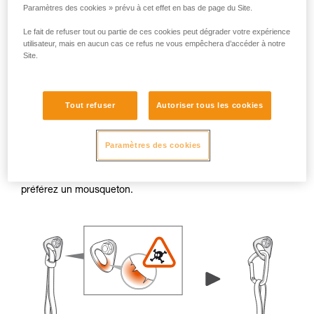
Paramètres des cookies » prévu à cet effet en bas de page du Site.
Le fait de refuser tout ou partie de ces cookies peut dégrader votre expérience
utilisateur, mais en aucun cas ce refus ne vous empêchera d’accéder à notre
Site.
Bavures et arêtes vives
Tout refuser
Autoriser tous les cookies
Lorsque le rebord d’une plaquette ou d’un piton présente
des bavures ou des arêtes vives, les trous de connexion
Paramètres des cookies
peuvent endommager les éléments textiles (comme une
sangle ou une cordelette). En cas de doute, évitez de
connecter un élément textile directement dans l’ancrage,
préférez un mousqueton.