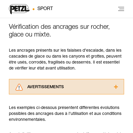
SPORT
Vérification des ancrages sur rocher,
glace ou mixte.
Les ancrages présents sur les falaises d’escalade, dans les
cascades de glace ou dans les canyons et grottes, peuvent
être usés, corrodés, fragilisés ou desserrés. Il est essentiel
de vérifier leur état avant utilisation.
AVERTISSEMENTS
Lisez attentivement les notices techniques des
produits utilisés dans ce conseil avant de le
Les exemples ci-dessous présentent différentes évolutions
consulter. Vous devez avoir compris les
possibles des ancrages dues à l’utilisation et aux conditions
informations de la notice technique pour
environnementales.
pouvoir comprendre ce complément
d’informations.