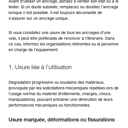
Maîtriser ces techniques nécessite une
Avant d’utiliser un ancrage, pensez à vérifier son état ou à le
formation et un entraînement spécifique. Validez
tester. Si un doute subsiste, remplacez ou doublez l’ancrage
avec un professionnel votre capacité à refaire
lorsque c'est possible. Il est toujours déconseillé de
la manipulation, seul, en toute sécurité, avant
s'assurer sur un ancrage unique.
de la reproduire en autonomie.
Nous donnons des exemples de techniques
Si vous constatez une usure de tous les ancrages d’une
liées à votre activité. Il peut en exister d’autres
voie, il peut être préférable de renoncer à l’itinéraire. Dans
que nous ne décrivons pas ici.
ce cas, informez les organisations référentes ou la personne
en charge de l’équipement.
1. Usure liée à l’utilisation
Dégradation progressive ou soudaine des matériaux,
provoquée par les sollicitations mécaniques répétées lors de
l’usage normal du matériel (frottements, charges, chocs,
manipulations), pouvant entraîner une diminution de leurs
performances mécaniques ou fonctionnelles.
Usure marquée, déformations ou fissurations