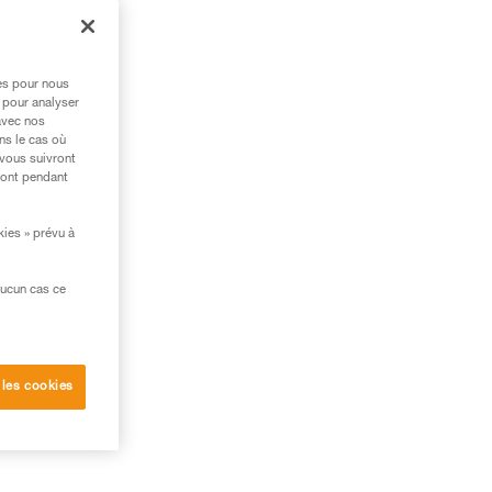
rs
res pour nous
 pour analyser
avec nos
s
ns le cas où
 vous suivront
ront pendant
kies » prévu à
aucun cas ce
 les cookies