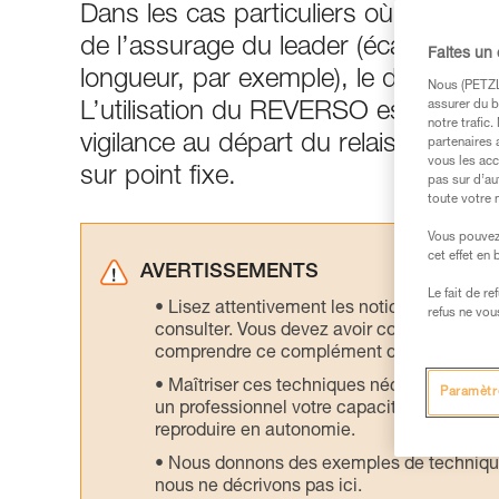
Dans les cas particuliers où le systè
de l’assurage du leader (écart de po
Faites un
longueur, par exemple), le demi-cabe
Nous (PETZL 
assurer du b
L’utilisation du REVERSO est égalem
notre trafic
vigilance au départ du relais. Cette 
partenaires 
vous les acc
sur point fixe.
pas sur d’au
toute votre 
Vous pouvez 
cet effet en
AVERTISSEMENTS
Le fait de r
Lisez attentivement les notices technique
refus ne vou
consulter. Vous devez avoir compris les in
comprendre ce complément d’informations
Maîtriser ces techniques nécessite une f
Paramètr
un professionnel votre capacité à refaire la
reproduire en autonomie.
Nous donnons des exemples de techniques l
nous ne décrivons pas ici.