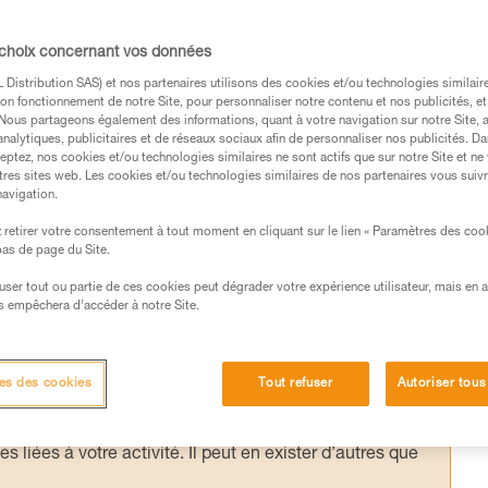
me d’assurage est positionné sur le relais, lo
ids important, risque de chute en début de
 choix concernant vos données
stan est la méthode principalement utilisée.
Distribution SAS) et nos partenaires utilisons des cookies et/ou technologies similai
on fonctionnement de notre Site, pour personnaliser notre contenu et nos publicités, et
ent possible, mais requiert une grande
. Nous partageons également des informations, quant à votre navigation sur notre Site, 
technique est à réserver à un usage sur relai
analytiques, publicitaires et de réseaux sociaux afin de personnaliser nos publicités. Da
eptez, nos cookies et/ou technologies similaires ne sont actifs que sur notre Site et ne
tres sites web. Les cookies et/ou technologies similaires de nos partenaires vous suiv
navigation.
retirer votre consentement à tout moment en cliquant sur le lien « Paramètres des coo
 bas de page du Site.
efuser tout ou partie de ces cookies peut dégrader votre expérience utilisateur, mais en 
s des produits utilisés dans ce conseil avant de le
s empêchera d’accéder à notre Site.
formations de la notice technique pour pouvoir
.
ormation et un entraînement spécifique. Validez avec
es des cookies
Tout refuser
Autoriser tous
 manipulation, seul, en toute sécurité, avant de la
iées à votre activité. Il peut en exister d’autres que