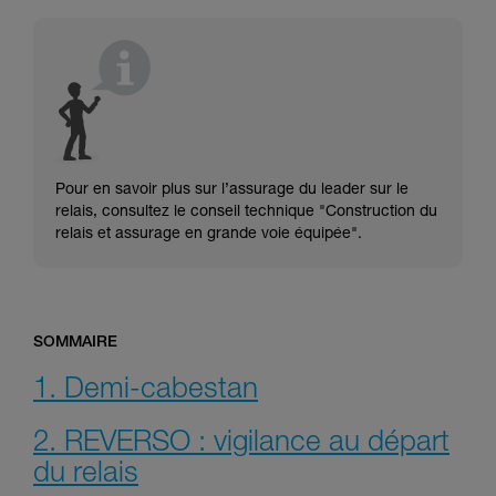
consulter. Vous devez avoir compris les
informations de la notice technique pour
pouvoir comprendre ce complément
d’informations.
Maîtriser ces techniques nécessite une
formation et un entraînement spécifique. Validez
avec un professionnel votre capacité à refaire
la manipulation, seul, en toute sécurité, avant
de la reproduire en autonomie.
Pour en savoir plus sur l’assurage du leader sur le
Nous donnons des exemples de techniques
relais, consultez le conseil technique "Construction du
liées à votre activité. Il peut en exister d’autres
relais et assurage en grande voie équipée".
que nous ne décrivons pas ici.
SOMMAIRE
1. Demi-cabestan
2. REVERSO : vigilance au départ
du relais