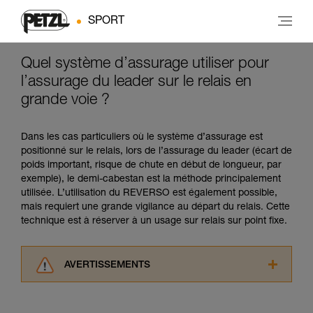
SPORT
Quel système d’assurage utiliser pour
l’assurage du leader sur le relais en
grande voie ?
Dans les cas particuliers où le système d’assurage est
positionné sur le relais, lors de l’assurage du leader (écart de
poids important, risque de chute en début de longueur, par
exemple), le demi-cabestan est la méthode principalement
utilisée. L’utilisation du REVERSO est également possible,
mais requiert une grande vigilance au départ du relais. Cette
technique est à réserver à un usage sur relais sur point fixe.
AVERTISSEMENTS
Lisez attentivement les notices techniques des
produits utilisés dans ce conseil avant de le