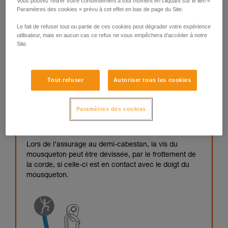
Vous pouvez retirer votre consentement à tout moment en cliquant sur le lien «
Paramètres des cookies » prévu à cet effet en bas de page du Site.
Le fait de refuser tout ou partie de ces cookies peut dégrader votre expérience
utilisateur, mais en aucun cas ce refus ne vous empêchera d’accéder à notre
Site.
Tout refuser
Autoriser tous les cookies
Paramètres des cookies
Lors de l’assurage au demi-cabestan, la vis du
mousqueton peut être dévissée, par le frottement de
la corde, si celle-ci est en contact avec le doigt du
mousqueton.