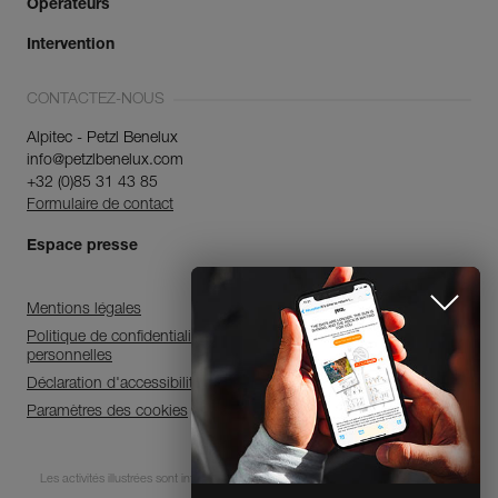
Opérateurs
Intervention
CONTACTEZ-NOUS
Alpitec - Petzl Benelux
info@petzlbenelux.com
+32 (0)85 31 43 85
Formulaire de contact
Espace presse
Mentions légales
Politique de confidentialité et de traitement des données
personnelles
Déclaration d'accessibilité
Paramètres des cookies
Abonnez-vous à la
Les activités illustrées sont intrinsèquement dangereuses. Chaque utilisateur doit
newsletter