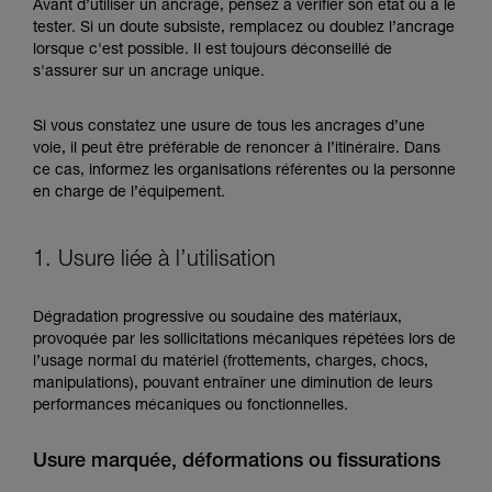
Maîtriser ces techniques nécessite une
Avant d’utiliser un ancrage, pensez à vérifier son état ou à le
formation et un entraînement spécifique. Validez
tester. Si un doute subsiste, remplacez ou doublez l’ancrage
avec un professionnel votre capacité à refaire
lorsque c'est possible. Il est toujours déconseillé de
la manipulation, seul, en toute sécurité, avant
s'assurer sur un ancrage unique.
de la reproduire en autonomie.
Nous donnons des exemples de techniques
Si vous constatez une usure de tous les ancrages d’une
liées à votre activité. Il peut en exister d’autres
voie, il peut être préférable de renoncer à l’itinéraire. Dans
que nous ne décrivons pas ici.
ce cas, informez les organisations référentes ou la personne
en charge de l’équipement.
1. Usure liée à l’utilisation
Dégradation progressive ou soudaine des matériaux,
provoquée par les sollicitations mécaniques répétées lors de
l’usage normal du matériel (frottements, charges, chocs,
manipulations), pouvant entraîner une diminution de leurs
performances mécaniques ou fonctionnelles.
Usure marquée, déformations ou fissurations