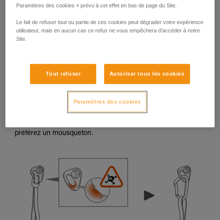
Paramètres des cookies » prévu à cet effet en bas de page du Site.
Le fait de refuser tout ou partie de ces cookies peut dégrader votre expérience
utilisateur, mais en aucun cas ce refus ne vous empêchera d’accéder à notre
Site.
Bavures et arêtes vives
Tout refuser
Autoriser tous les cookies
Lorsque le rebord d’une plaquette ou d’un piton présente
des bavures ou des arêtes vives, les trous de connexion
Paramètres des cookies
peuvent endommager les éléments textiles (comme une
sangle ou une cordelette). En cas de doute, évitez de
connecter un élément textile directement dans l’ancrage,
préférez un mousqueton.