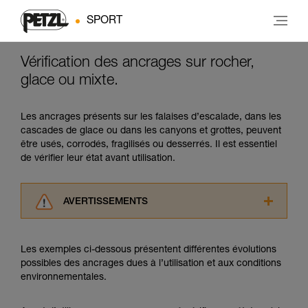
SPORT
Vérification des ancrages sur rocher,
glace ou mixte.
Les ancrages présents sur les falaises d’escalade, dans les
cascades de glace ou dans les canyons et grottes, peuvent
être usés, corrodés, fragilisés ou desserrés. Il est essentiel
de vérifier leur état avant utilisation.
AVERTISSEMENTS
Lisez attentivement les notices techniques des
produits utilisés dans ce conseil avant de le
Les exemples ci-dessous présentent différentes évolutions
consulter. Vous devez avoir compris les
possibles des ancrages dues à l’utilisation et aux conditions
informations de la notice technique pour
environnementales.
pouvoir comprendre ce complément
d’informations.